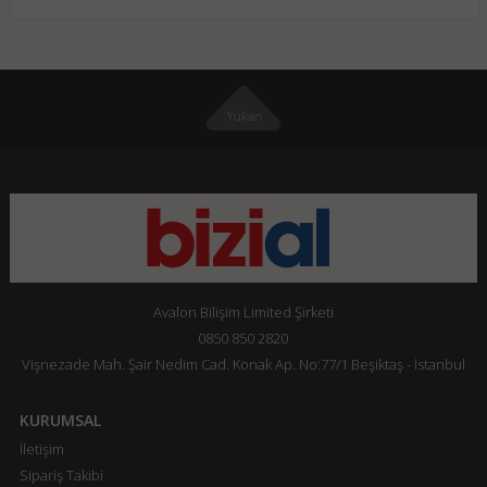
Avalon Bilişim Limited Şirketi
0850 850 2820
Vişnezade Mah. Şair Nedim Cad. Konak Ap. No:77/1 Beşiktaş - İstanbul
KURUMSAL
İletişim
Sipariş Takibi