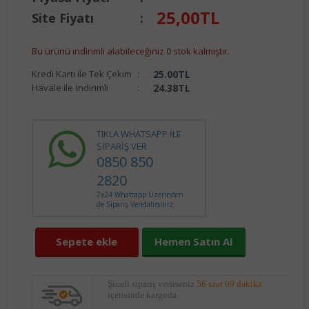
25,00
TL
Site Fiyatı
:
Bu ürünü indirimli alabileceğiniz 0 stok kalmıştır.
Kredi Kartı ile Tek Çekim
:
25.00
TL
Havale ile İndirimli
:
24.38
TL
TIKLA WHATSAPP İLE
SİPARİŞ VER
0850 850
2820
7x24 Whatsapp Üzerinden
de Sipariş Verebilirsiniz.
Sepete ekle
Hemen Satın Al
Şimdi sipariş verirseniz
56 saat 09 dakika
içerisinde kargoda.