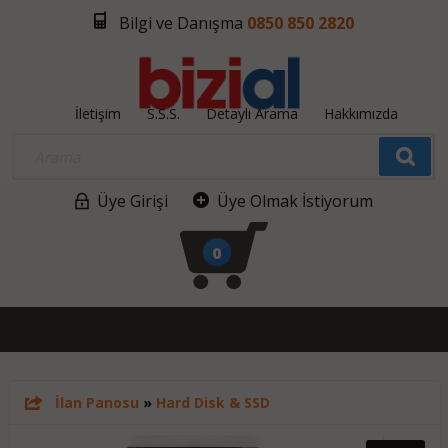
Bilgi ve Danışma
0850 850 2820
İletişim
S.S.S.
Detaylı Arama
Hakkımızda
Üye Girişi
Üye Olmak İstiyorum
0
İlan Panosu
»
Hard Disk & SSD