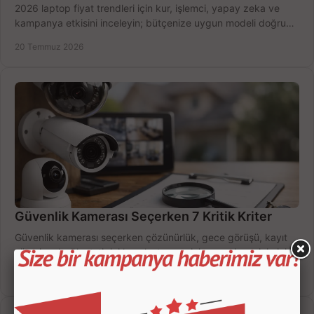
2026 laptop fiyat trendleri için kur, işlemci, yapay zeka ve
kampanya etkisini inceleyin; bütçenize uygun modeli doğru
zamanda seçmenin yollarını görün.
20 Temmuz 2026
Güvenlik Kamerası Seçerken 7 Kritik Kriter
Güvenlik kamerası seçerken çözünürlük, gece görüşü, kayıt
süresi ve bağlantı tipini karşılaştırın; eviniz veya iş yeriniz için
doğru sistemi hemen seçin.
18 Temmuz 2026