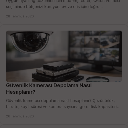
Uygun fiyatlı ağ çözümleri için modem, router, switch ve mesh
seçiminde bütçenizi koruyun; ev ve ofis için doğru
performansı yakalayın. Hızla karşılaştırın.
28 Temmuz 2026
Güvenlik Kamerası Depolama Nasıl
Hesaplanır?
Güvenlik kamerası depolama nasıl hesaplanır? Çözünürlük,
bitrate, kayıt süresi ve kamera sayısına göre disk kapasitesini
doğru belirleyin. Pratik örneklerle.
26 Temmuz 2026