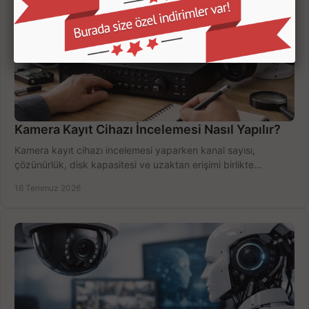
Kamera Kayıt Cihazı İncelemesi Nasıl Yapılır?
Kamera kayıt cihazı incelemesi yaparken kanal sayısı,
çözünürlük, disk kapasitesi ve uzaktan erişimi birlikte
değerlendirin; bütçenizi doğru yönetin.
16 Temmuz 2026