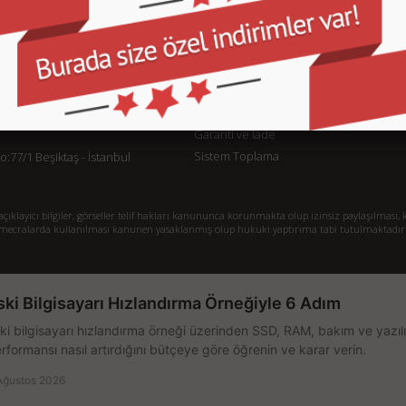
KURUMSAL
M
İletişim
İl
Sipariş Takibi
S.
Gizlilik ve Kullanım Şartları
De
Kargo ve Taşıma Bilgileri
H
Garanti ve İade
Sistem Toplama
77/1 Beşiktaş - İstanbul
klayıcı bilgiler, görseller telif hakları kanununca korunmakta olup izinsiz paylaşılması, k
mecralarda kullanılması kanunen yasaklanmış olup hukuki yaptırıma tabi tutulmaktadır
ski Bilgisayarı Hızlandırma Örneğiyle 6 Adım
ki bilgisayarı hızlandırma örneği üzerinden SSD, RAM, bakım ve yazılı
rformansı nasıl artırdığını bütçeye göre öğrenin ve karar verin.
Ağustos 2026