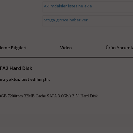
Aklımdakiler listesine ekle
Stoga girince haber ver
eme Bilgileri
Video
Ürün Yorumla
A2 Hard Disk
.
u yoktur, test edilmiştir.
B 7200rpm 32MB Cache SATA 3.0Gb/s 3.5" Hard Disk