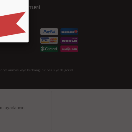
ÜŞTERİ HİZMETLERİ
etişim
S.S.
taylı Arama
akkımızda
opyalanması veya herhangi biri yazılı ya da görsel
.
m ayarlarının