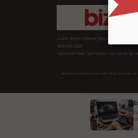
Avalon Bilişim Limited Şirketi
0850 850 2820
Vişnezade Mah. Şair Nedim Cad. Konak Ap. No:
www.bizial.shop bulunan tüm ürün ürünlere ait açı
E
Es
pe
9 