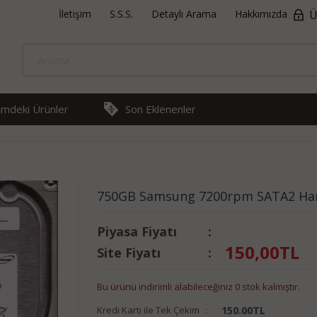
İletişim
S.S.S.
Detaylı Arama
Hakkımızda
Ü
rimdeki Ürünler
Son Eklenenler
750GB Samsung 7200rpm SATA2 Har
Piyasa Fiyatı
:
150,00
TL
Site Fiyatı
:
Bu ürünü indirimli alabileceğiniz 0 stok kalmıştır.
Kredi Kartı ile Tek Çekim
:
150.00
TL