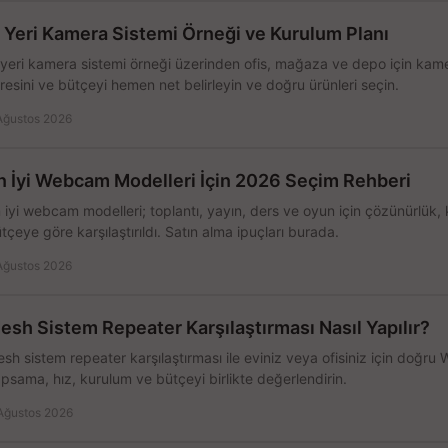
ş Yeri Kamera Sistemi Örneği ve Kurulum Planı
 yeri kamera sistemi örneği üzerinden ofis, mağaza ve depo için kamer
resini ve bütçeyi hemen net belirleyin ve doğru ürünleri seçin.
Ağustos 2026
n İyi Webcam Modelleri İçin 2026 Seçim Rehberi
 iyi webcam modelleri; toplantı, yayın, ders ve oyun için çözünürlük, 
tçeye göre karşılaştırıldı. Satın alma ipuçları burada.
Ağustos 2026
esh Sistem Repeater Karşılaştırması Nasıl Yapılır?
sh sistem repeater karşılaştırması ile eviniz veya ofisiniz için doğru
psama, hız, kurulum ve bütçeyi birlikte değerlendirin.
Ağustos 2026