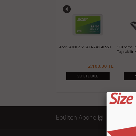
500GB Samsung 7200rpm 16MB
320GB Samsung M3 2.5" USB 3.0
Hiitachi 25
Cache 3.5" SATA2 HARD DISK
Taşınabilir Harddisk
370,00 TL
320,00 TL
SEPETE EKLE
SEPETE EKLE
Ebülten Aboneliği