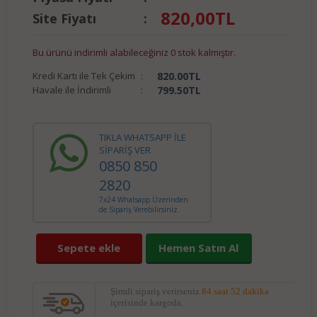
820,00
TL
Site Fiyatı
:
Bu ürünü indirimli alabileceğiniz 0 stok kalmıştır.
Kredi Kartı ile Tek Çekim
:
820.00
TL
Havale ile İndirimli
:
799.50
TL
TIKLA WHATSAPP İLE
SİPARİŞ VER
0850 850
2820
7x24 Whatsapp Üzerinden
de Sipariş Verebilirsiniz.
Sepete ekle
Hemen Satın Al
Şimdi sipariş verirseniz
84 saat 52 dakika
içerisinde kargoda.