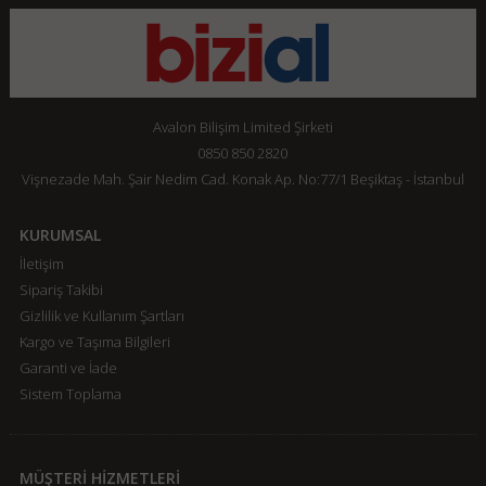
Avalon Bilişim Limited Şirketi
0850 850 2820
Vişnezade Mah. Şair Nedim Cad. Konak Ap. No:77/1 Beşiktaş - İstanbul
KURUMSAL
İletişim
Sipariş Takibi
Gizlilik ve Kullanım Şartları
Kargo ve Taşıma Bilgileri
Garanti ve İade
Sistem Toplama
MÜŞTERİ HİZMETLERİ