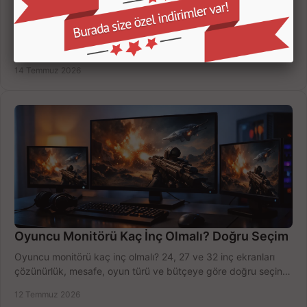
Yapay Zekalı Güvenlik Kameraları Nasıl Seçilir?
Yapay zekalı güvenlik kameraları; insan, araç ve hareket
ayrımıyla daha az yanlış uyarı sunar. Ev ve iş yeriniz için doğru
modeli, fiyatı karşılaştırın.
14 Temmuz 2026
Oyuncu Monitörü Kaç İnç Olmalı? Doğru Seçim
Oyuncu monitörü kaç inç olmalı? 24, 27 ve 32 inç ekranları
çözünürlük, mesafe, oyun türü ve bütçeye göre doğru seçin,
fırsatları değerlendirin, inceleyin.
12 Temmuz 2026