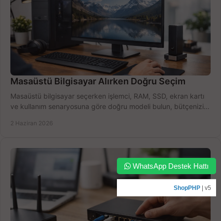
Masaüstü Bilgisayar Alırken Doğru Seçim
Masaüstü bilgisayar seçerken işlemci, RAM, SSD, ekran kartı
ve kullanım senaryosuna göre doğru modeli bulun, bütçenizi
boşa harcamayın.
2 Haziran 2026
WhatsApp Destek Hattı
ShopPHP
| v5