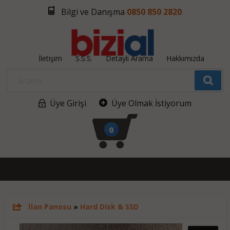
Bilgi ve Danışma
0850 850 2820
İletişim
S.S.S.
Detaylı Arama
Hakkımızda
Üye Girişi
Üye Olmak İstiyorum
0
İlan Panosu
»
Hard Disk & SSD