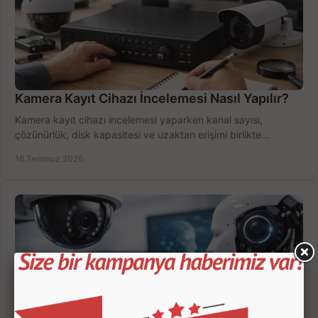
Kamera Kayıt Cihazı İncelemesi Nasıl Yapılır?
Kamera kayıt cihazı incelemesi yaparken kanal sayısı,
çözünürlük, disk kapasitesi ve uzaktan erişimi birlikte
değerlendirin; bütçenizi doğru yönetin.
16 Temmuz 2026