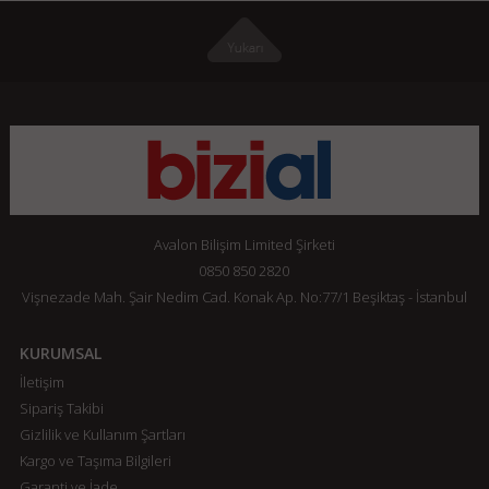
Avalon Bilişim Limited Şirketi
0850 850 2820
Vişnezade Mah. Şair Nedim Cad. Konak Ap. No:77/1 Beşiktaş - İstanbul
KURUMSAL
İletişim
Sipariş Takibi
Gizlilik ve Kullanım Şartları
Kargo ve Taşıma Bilgileri
Garanti ve İade