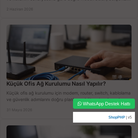
boşa harcamayın.
2 Haziran 2026
Küçük Ofis Ağ Kurulumu Nasıl Yapılır?
Küçük ofis ağ kurulumu için modem, router, switch, kablolama
ve güvenlik adımlarını doğru planlayın, bütçeyi zorlamadan
WhatsApp Destek Hattı
verim alın.
31 Mayıs 2026
ShopPHP
| v5