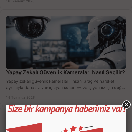
16 Temmuz 2026
Yapay Zekalı Güvenlik Kameraları Nasıl Seçilir?
Yapay zekalı güvenlik kameraları; insan, araç ve hareket
ayrımıyla daha az yanlış uyarı sunar. Ev ve iş yeriniz için doğru
modeli, fiyatı karşılaştırın.
14 Temmuz 2026