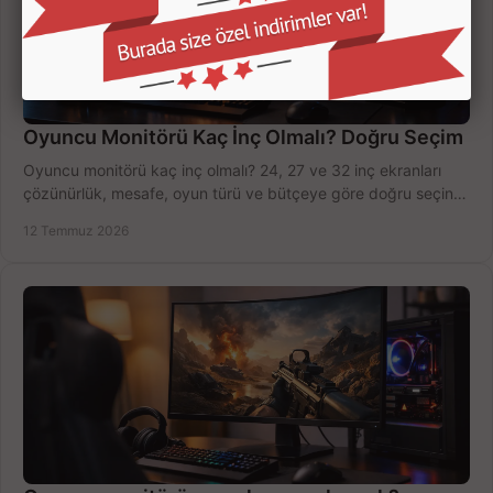
Oyuncu Monitörü Kaç İnç Olmalı? Doğru Seçim
Oyuncu monitörü kaç inç olmalı? 24, 27 ve 32 inç ekranları
çözünürlük, mesafe, oyun türü ve bütçeye göre doğru seçin,
fırsatları değerlendirin, inceleyin.
12 Temmuz 2026