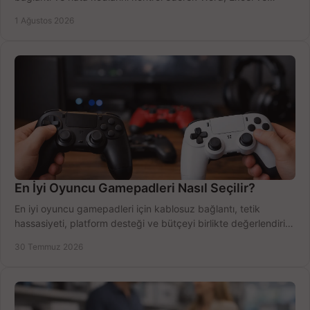
Outlook'u güvenle hemen etkinleştirin.
1 Ağustos 2026
En İyi Oyuncu Gamepadleri Nasıl Seçilir?
En iyi oyuncu gamepadleri için kablosuz bağlantı, tetik
hassasiyeti, platform desteği ve bütçeyi birlikte değerlendirin;
doğru modeli kolayca seçin.
30 Temmuz 2026