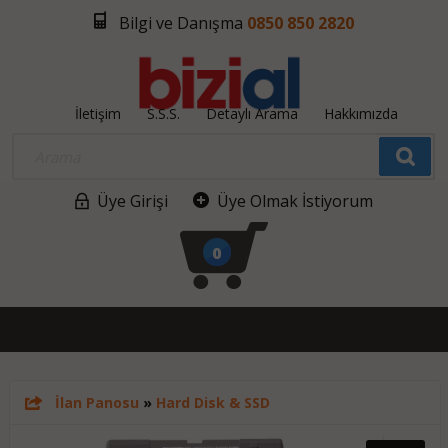
Bilgi ve Danışma
0850 850 2820
İletişim
S.S.S.
Detaylı Arama
Hakkımızda
Üye Girişi
Üye Olmak İstiyorum
0
İlan Panosu
»
Hard Disk & SSD