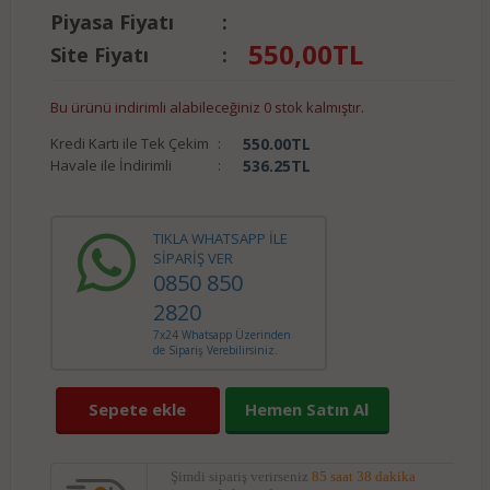
Piyasa Fiyatı
:
550,00
TL
Site Fiyatı
:
Bu ürünü indirimli alabileceğiniz 0 stok kalmıştır.
Kredi Kartı ile Tek Çekim
:
550.00
TL
Havale ile İndirimli
:
536.25
TL
TIKLA WHATSAPP İLE
SİPARİŞ VER
0850 850
2820
7x24 Whatsapp Üzerinden
de Sipariş Verebilirsiniz.
Sepete ekle
Hemen Satın Al
Şimdi sipariş verirseniz
85 saat 38 dakika