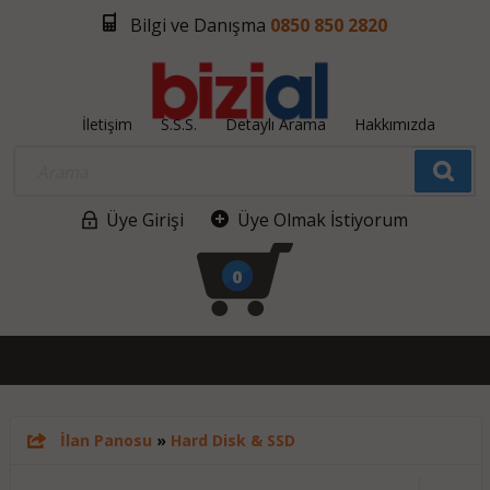
Bilgi ve Danışma
0850 850 2820
İletişim
S.S.S.
Detaylı Arama
Hakkımızda
Üye Girişi
Üye Olmak İstiyorum
0
İlan Panosu
»
Hard Disk & SSD