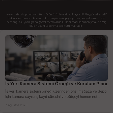
www.bizial.shop bulunan tüm ürün ürünlere ait açıklayıcı bilgiler, görseller telif
hakları kanununca korunmakta olup izinsiz paylaşılması, kopyalanması veya
herhangi biri yazılı ya da görsel mecralarda kullanılması kanunen yasaklanmış
olup hukuki yaptırıma tabi tutulmaktadır.
İş Yeri Kamera Sistemi Örneği ve Kurulum Planı
İş yeri kamera sistemi örneği üzerinden ofis, mağaza ve depo
için kamera sayısını, kayıt süresini ve bütçeyi hemen net
belirleyin ve doğru ürünleri seçin.
7 Ağustos 2026