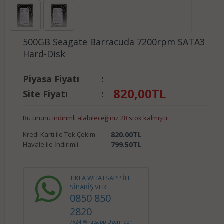
500GB Seagate Barracuda 7200rpm SATA3
Hard-Disk
Piyasa Fiyatı
:
820,00
TL
Site Fiyatı
:
Bu ürünü indirimli alabileceğiniz 28 stok kalmıştır.
Kredi Kartı ile Tek Çekim
:
820.00
TL
Havale ile İndirimli
:
799.50
TL
TIKLA WHATSAPP İLE
SİPARİŞ VER
0850 850
2820
7x24 Whatsapp Üzerinden