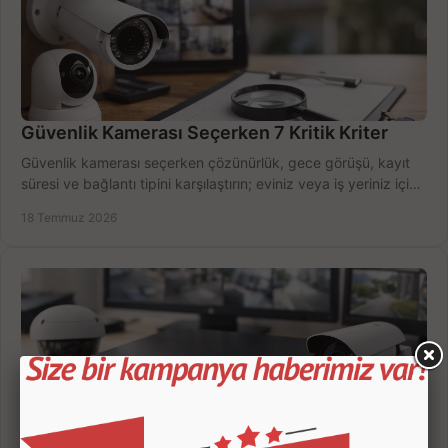
Güvenlik Kamerası Seçerken 7 Kritik Kriter
Güvenlik kamerası seçerken çözünürlük, gece görüşü, kayıt
süresi ve bağlantı tipini karşılaştırın; eviniz veya iş yeriniz için
doğru sistemi hemen seçin.
18 Temmuz 2026