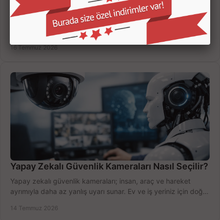
Kamera Kayıt Cihazı İncelemesi Nasıl Yapılır?
Kamera kayıt cihazı incelemesi yaparken kanal sayısı,
çözünürlük, disk kapasitesi ve uzaktan erişimi birlikte
değerlendirin; bütçenizi doğru yönetin.
16 Temmuz 2026
Yapay Zekalı Güvenlik Kameraları Nasıl Seçilir?
Yapay zekalı güvenlik kameraları; insan, araç ve hareket
ayrımıyla daha az yanlış uyarı sunar. Ev ve iş yeriniz için doğru
modeli, fiyatı karşılaştırın.
14 Temmuz 2026