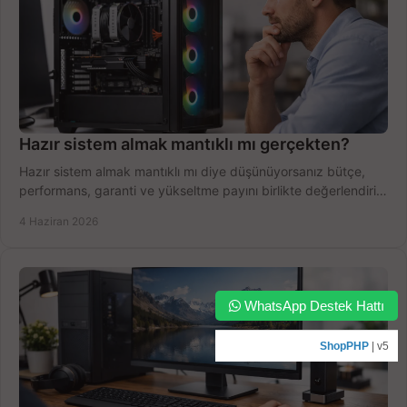
Hazır sistem almak mantıklı mı gerçekten?
Hazır sistem almak mantıklı mı diye düşünüyorsanız bütçe,
performans, garanti ve yükseltme payını birlikte değerlendirin,
doğru seçin.
4 Haziran 2026
WhatsApp Destek Hattı
ShopPHP
| v5