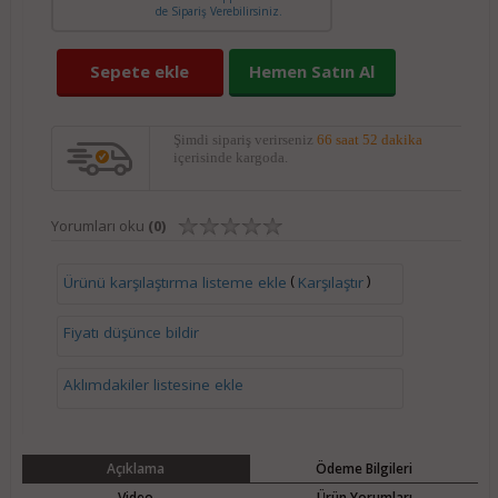
de Sipariş Verebilirsiniz.
Sepete ekle
Hemen Satın Al
Şimdi sipariş verirseniz
66 saat 52 dakika
içerisinde kargoda.
Yorumları oku
(0)
(
)
Ürünü karşılaştırma listeme ekle
Karşılaştır
Fiyatı düşünce bildir
Aklımdakiler listesine ekle
Açıklama
Ödeme Bilgileri
Video
Ürün Yorumları