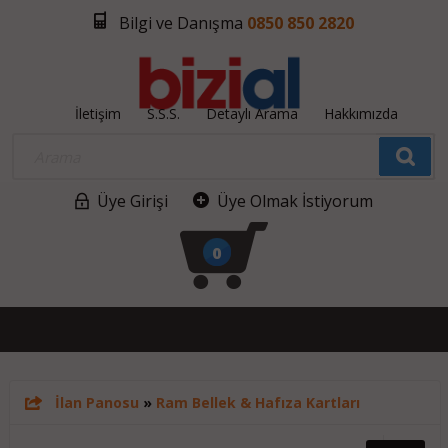
Bilgi ve Danışma
0850 850 2820
İletişim
S.S.S.
Detaylı Arama
Hakkımızda
Üye Girişi
Üye Olmak İstiyorum
0
İlan Panosu
»
Ram Bellek & Hafıza Kartları