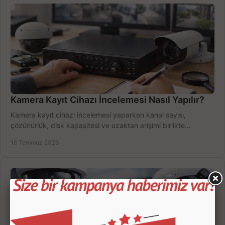
Kamera Kayıt Cihazı İncelemesi Nasıl Yapılır?
Kamera kayıt cihazı incelemesi yaparken kanal sayısı,
çözünürlük, disk kapasitesi ve uzaktan erişimi birlikte
değerlendirin; bütçenizi doğru yönetin.
16 Temmuz 2026