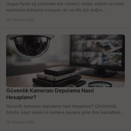
Uygun fiyatlı ağ çözümleri için modem, router, switch ve mesh
seçiminde bütçenizi koruyun; ev ve ofis için doğru
performansı yakalayın. Hızla karşılaştırın.
28 Temmuz 2026
Güvenlik Kamerası Depolama Nasıl
Hesaplanır?
Güvenlik kamerası depolama nasıl hesaplanır? Çözünürlük,
bitrate, kayıt süresi ve kamera sayısına göre disk kapasitesini
doğru belirleyin. Pratik örneklerle.
26 Temmuz 2026