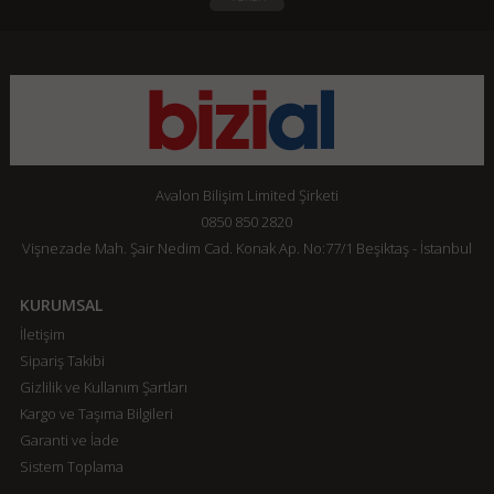
Avalon Bilişim Limited Şirketi
0850 850 2820
Vişnezade Mah. Şair Nedim Cad. Konak Ap. No:77/1 Beşiktaş - İstanbul
KURUMSAL
İletişim
Sipariş Takibi
Gizlilik ve Kullanım Şartları
Kargo ve Taşıma Bilgileri
Garanti ve İade
Sistem Toplama