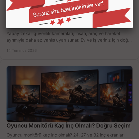
Yapay Zekalı Güvenlik Kameraları Nasıl Seçilir?
Yapay zekalı güvenlik kameraları; insan, araç ve hareket
ayrımıyla daha az yanlış uyarı sunar. Ev ve iş yeriniz için doğru
modeli, fiyatı karşılaştırın.
14 Temmuz 2026
Oyuncu Monitörü Kaç İnç Olmalı? Doğru Seçim
Oyuncu monitörü kaç inç olmalı? 24, 27 ve 32 inç ekranları