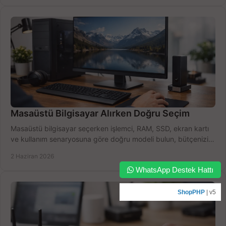
Masaüstü Bilgisayar Alırken Doğru Seçim
Masaüstü bilgisayar seçerken işlemci, RAM, SSD, ekran kartı
ve kullanım senaryosuna göre doğru modeli bulun, bütçenizi
boşa harcamayın.
2 Haziran 2026
WhatsApp Destek Hattı
ShopPHP
| v5