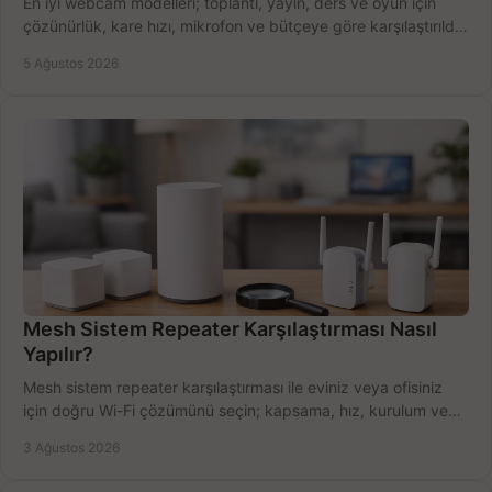
En iyi webcam modelleri; toplantı, yayın, ders ve oyun için
çözünürlük, kare hızı, mikrofon ve bütçeye göre karşılaştırıldı.
Satın alma ipuçları burada.
5 Ağustos 2026
Mesh Sistem Repeater Karşılaştırması Nasıl
Yapılır?
Mesh sistem repeater karşılaştırması ile eviniz veya ofisiniz
için doğru Wi-Fi çözümünü seçin; kapsama, hız, kurulum ve
bütçeyi birlikte değerlendirin.
3 Ağustos 2026