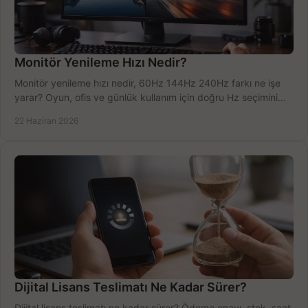
Monitör Yenileme Hızı Nedir?
Monitör yenileme hızı nedir, 60Hz 144Hz 240Hz farkı ne işe
yarar? Oyun, ofis ve günlük kullanım için doğru Hz seçimini
net öğrenin.
22 Haziran 2026
Dijital Lisans Teslimatı Ne Kadar Sürer?
Dijital lisans teslimatı ne kadar sürer? Ödeme onayı, stok, saat