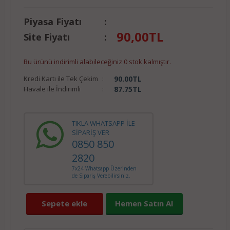
Piyasa Fiyatı
:
90,00
TL
Site Fiyatı
:
Bu ürünü indirimli alabileceğiniz 0 stok kalmıştır.
Kredi Kartı ile Tek Çekim
:
90.00
TL
Havale ile İndirimli
:
87.75
TL
TIKLA WHATSAPP İLE
SİPARİŞ VER
0850 850
2820
7x24 Whatsapp Üzerinden
de Sipariş Verebilirsiniz.
Sepete ekle
Hemen Satın Al