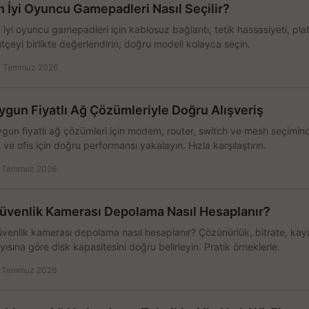
n İyi Oyuncu Gamepadleri Nasıl Seçilir?
 iyi oyuncu gamepadleri için kablosuz bağlantı, tetik hassasiyeti, pl
tçeyi birlikte değerlendirin; doğru modeli kolayca seçin.
 Temmuz 2026
ygun Fiyatlı Ağ Çözümleriyle Doğru Alışveriş
gun fiyatlı ağ çözümleri için modem, router, switch ve mesh seçimin
 ve ofis için doğru performansı yakalayın. Hızla karşılaştırın.
 Temmuz 2026
üvenlik Kamerası Depolama Nasıl Hesaplanır?
venlik kamerası depolama nasıl hesaplanır? Çözünürlük, bitrate, kay
yısına göre disk kapasitesini doğru belirleyin. Pratik örneklerle.
 Temmuz 2026