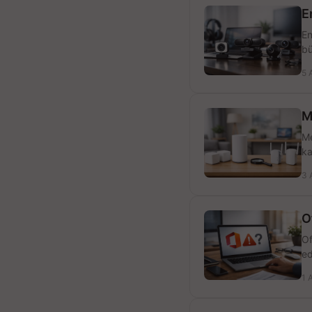
E
En
bü
5 
M
Me
ka
3 
O
Of
ed
1 