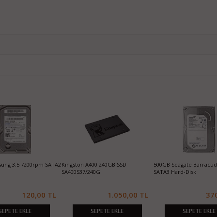
A3 SSD
256GB Sandisk X300s 2.5 SATA3 SSD
128GB Hikvision E100 550/430MBs
500
Sata3 2.5" SSD
SAT
00 TL
1.050,00 TL
1.150,00 TL
SEPETE EKLE
SEPETE EKLE