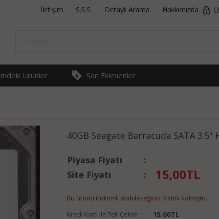
İletişim
S.S.S.
Detaylı Arama
Hakkımızda
Ü
rimdeki Ürünler
Son Eklenenler
40GB Seagate Barracuda SATA 3.5" 
Piyasa Fiyatı
:
15,00
TL
Site Fiyatı
:
Bu ürünü indirimli alabileceğiniz 0 stok kalmıştır.
Kredi Kartı ile Tek Çekim
:
15.00
TL