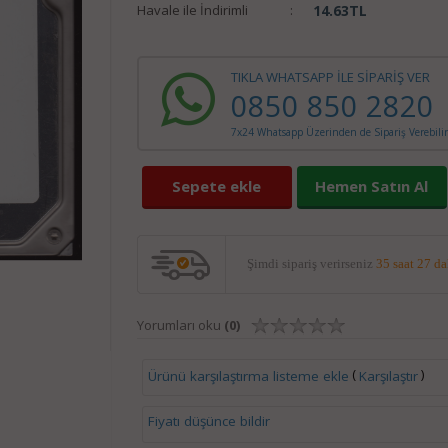
Havale ile İndirimli
:
14.63
TL
TIKLA WHATSAPP İLE SİPARİŞ VER
0850 850 2820
7x24 Whatsapp Üzerinden de Sipariş Verebilir
Sepete ekle
Hemen Satın Al
Şimdi sipariş verirseniz
35 saat 27 d
Yorumları oku
(0)
(
)
Ürünü karşılaştırma listeme ekle
Karşılaştır
Fiyatı düşünce bildir