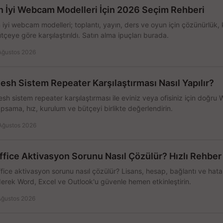
n İyi Webcam Modelleri İçin 2026 Seçim Rehberi
 iyi webcam modelleri; toplantı, yayın, ders ve oyun için çözünürlük, 
tçeye göre karşılaştırıldı. Satın alma ipuçları burada.
Ağustos 2026
esh Sistem Repeater Karşılaştırması Nasıl Yapılır?
sh sistem repeater karşılaştırması ile eviniz veya ofisiniz için doğru
psama, hız, kurulum ve bütçeyi birlikte değerlendirin.
Ağustos 2026
ffice Aktivasyon Sorunu Nasıl Çözülür? Hızlı Rehber
fice aktivasyon sorunu nasıl çözülür? Lisans, hesap, bağlantı ve hata 
erek Word, Excel ve Outlook'u güvenle hemen etkinleştirin.
Ağustos 2026