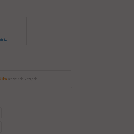
siniz.
akika
içerisinde kargoda.