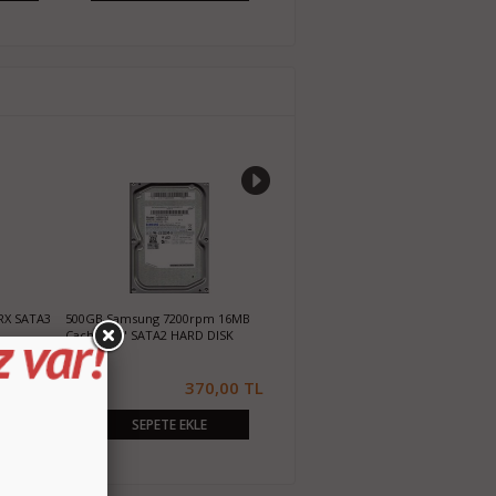
t 23 SATA3 SSD
500GB Samsung M3 2.5" USB 3.0
1TB WD Purple WD10PURZ SATA
Taşınabilir Harddisk
Hard Disk
620,00 TL
420,00 TL
1.550,00 T
EKLE
SEPETE EKLE
SEPETE EKLE