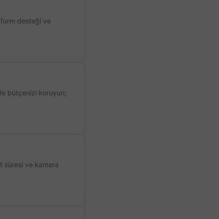
atform desteği ve
de bütçenizi koruyun;
ıt süresi ve kamera