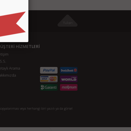
ÜŞTERİ HİZMETLERİ
etişim
S.S.
taylı Arama
akkımızda
opyalanması veya herhangi biri yazılı ya da görsel
.