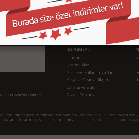
KURUMSAL
M
İletişim
İl
Sipariş Takibi
S.
Gizlilik ve Kullanım Şartları
De
Kargo ve Taşıma Bilgileri
H
Garanti ve İade
Sistem Toplama
77/1 Beşiktaş - İstanbul
klayıcı bilgiler, görseller telif hakları kanununca korunmakta olup izinsiz paylaşılması, k
mecralarda kullanılması kanunen yasaklanmış olup hukuki yaptırıma tabi tutulmaktadır