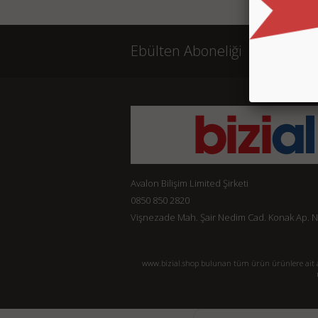
Ebülten Aboneliği
Avalon Bilişim Limited Şirketi
0850 850 2820
Vişnezade Mah. Şair Nedim Cad. Konak Ap. No:
www.bizial.shop bulunan tüm ürün ürünlere ait açı