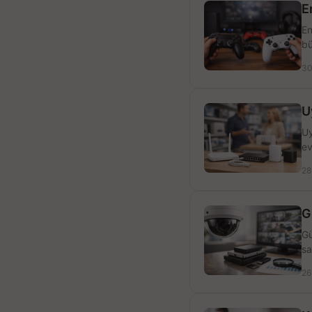
E
En
bü
30
U
Uy
ev
28
G
Gü
sa
26