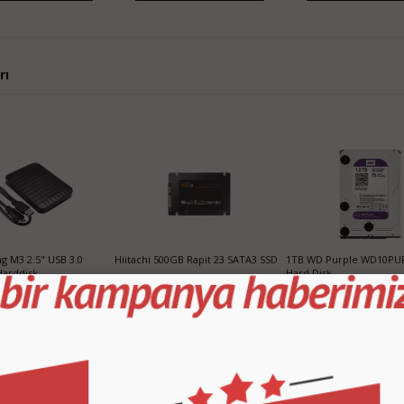
rı
Samsung 7200rpm 16MB
320GB Samsung M3 2.5" USB 3.0
Hiitachi 250GB Rapi
3.5" SATA2 HARD DISK
Taşınabilir Harddisk
370,00 TL
320,00 TL
SEPETE EKLE
SEPETE EKLE
SEPETE 