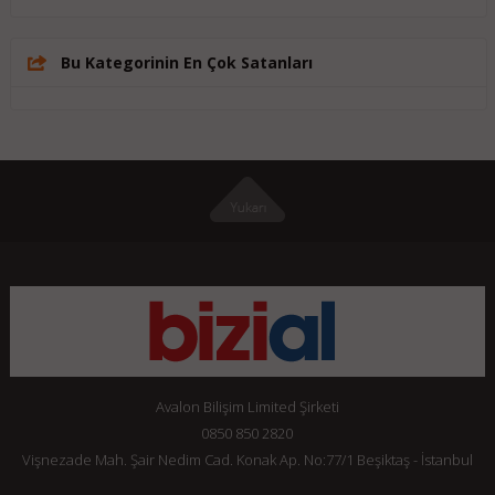
Bu Kategorinin En Çok Satanları
Avalon Bilişim Limited Şirketi
0850 850 2820
Vişnezade Mah. Şair Nedim Cad. Konak Ap. No:77/1 Beşiktaş - İstanbul