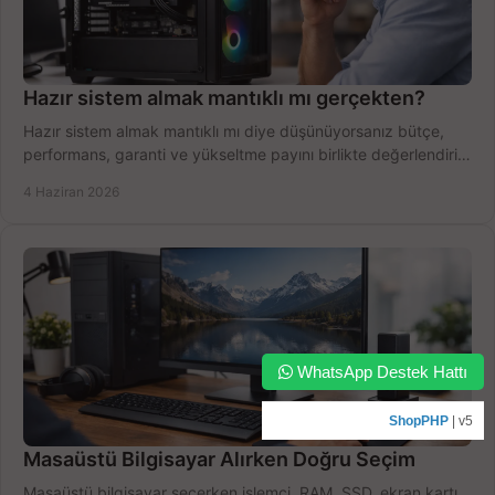
Hazır sistem almak mantıklı mı gerçekten?
Hazır sistem almak mantıklı mı diye düşünüyorsanız bütçe,
performans, garanti ve yükseltme payını birlikte değerlendirin,
doğru seçin.
4 Haziran 2026
WhatsApp Destek Hattı
ShopPHP
| v5
Masaüstü Bilgisayar Alırken Doğru Seçim
Masaüstü bilgisayar seçerken işlemci, RAM, SSD, ekran kartı