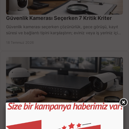
Güvenlik Kamerası Seçerken 7 Kritik Kriter
Güvenlik kamerası seçerken çözünürlük, gece görüşü, kayıt
süresi ve bağlantı tipini karşılaştırın; eviniz veya iş yeriniz için
doğru sistemi hemen seçin.
18 Temmuz 2026
Kamera Kayıt Cihazı İncelemesi Nasıl Yapılır?
Kamera kayıt cihazı incelemesi yaparken kanal sayısı,
çözünürlük, disk kapasitesi ve uzaktan erişimi birlikte