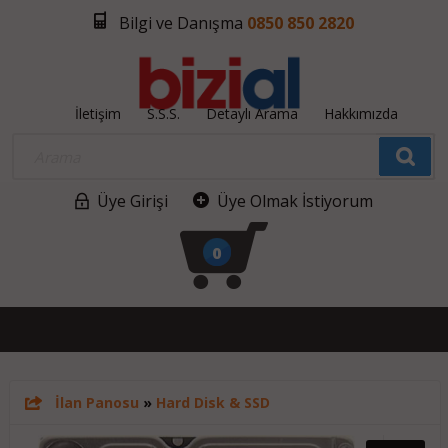
Bilgi ve Danışma
0850 850 2820
İletişim
S.S.S.
Detaylı Arama
Hakkımızda
Üye Girişi
Üye Olmak İstiyorum
0
İlan Panosu
»
Hard Disk & SSD