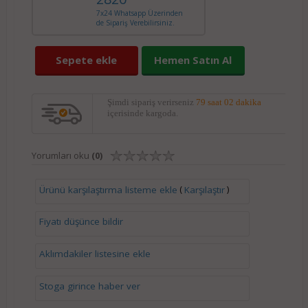
7x24 Whatsapp Üzerinden
de Sipariş Verebilirsiniz.
Sepete ekle
Hemen Satın Al
Şimdi sipariş verirseniz
79 saat 02 dakika
içerisinde kargoda.
Yorumları oku
(0)
(
)
Ürünü karşılaştırma listeme ekle
Karşılaştır
Fiyatı düşünce bildir
Aklımdakiler listesine ekle
Stoga girince haber ver