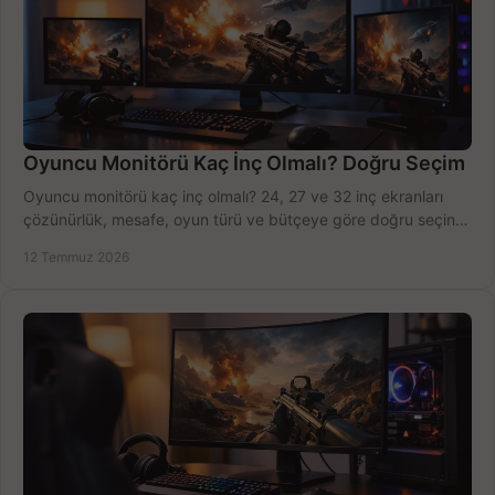
Oyuncu Monitörü Kaç İnç Olmalı? Doğru Seçim
Oyuncu monitörü kaç inç olmalı? 24, 27 ve 32 inç ekranları
çözünürlük, mesafe, oyun türü ve bütçeye göre doğru seçin,
fırsatları değerlendirin, inceleyin.
12 Temmuz 2026