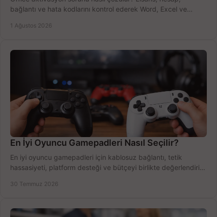
bağlantı ve hata kodlarını kontrol ederek Word, Excel ve
Outlook'u güvenle hemen etkinleştirin.
1 Ağustos 2026
En İyi Oyuncu Gamepadleri Nasıl Seçilir?
En iyi oyuncu gamepadleri için kablosuz bağlantı, tetik
hassasiyeti, platform desteği ve bütçeyi birlikte değerlendirin;
doğru modeli kolayca seçin.
30 Temmuz 2026