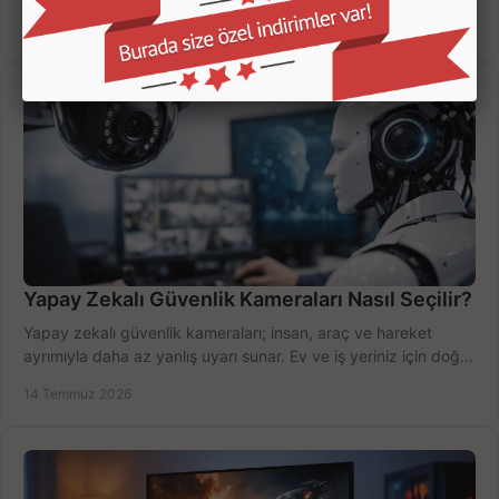
değerlendirin; bütçenizi doğru yönetin.
16 Temmuz 2026
Yapay Zekalı Güvenlik Kameraları Nasıl Seçilir?
Yapay zekalı güvenlik kameraları; insan, araç ve hareket
ayrımıyla daha az yanlış uyarı sunar. Ev ve iş yeriniz için doğru
modeli, fiyatı karşılaştırın.
14 Temmuz 2026