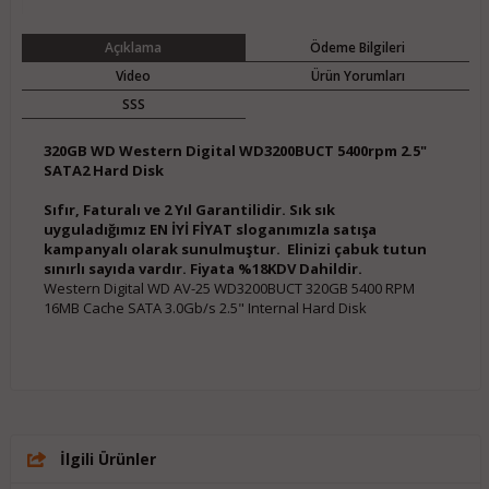
Açıklama
Ödeme Bilgileri
Video
Ürün Yorumları
SSS
320GB WD Western Digital WD3200BUCT 5400rpm 2.5"
SATA2 Hard Disk
Sıfır, Faturalı ve 2 Yıl Garantilidir. Sık sık
uyguladığımız EN İYİ FİYAT sloganımızla satışa
kampanyalı olarak sunulmuştur. Elinizi çabuk tutun
sınırlı sayıda vardır. Fiyata %18KDV Dahildir.
Western Digital WD AV-25 WD3200BUCT 320GB 5400 RPM
16MB Cache SATA 3.0Gb/s 2.5" Internal Hard Disk
İlgili Ürünler