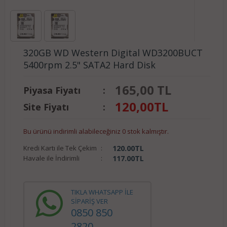
320GB WD Western Digital WD3200BUCT
5400rpm 2.5" SATA2 Hard Disk
165,00 TL
Piyasa Fiyatı
:
120,00
TL
Site Fiyatı
:
Bu ürünü indirimli alabileceğiniz 0 stok kalmıştır.
Kredi Kartı ile Tek Çekim
:
120.00
TL
Havale ile İndirimli
:
117.00
TL
TIKLA WHATSAPP İLE
SİPARİŞ VER
0850 850
2820