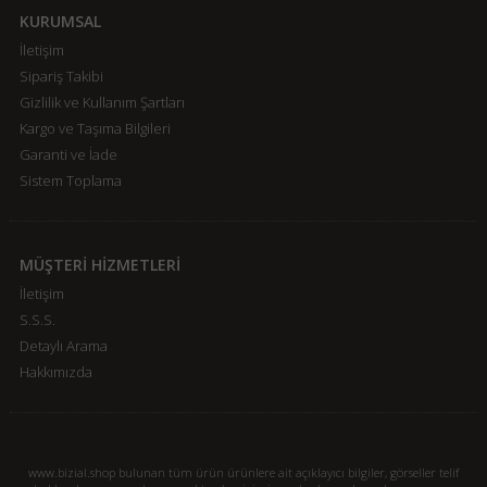
KURUMSAL
İletişim
Sipariş Takibi
Gizlilik ve Kullanım Şartları
Kargo ve Taşıma Bilgileri
Garanti ve İade
Sistem Toplama
MÜŞTERİ HİZMETLERİ
İletişim
S.S.S.
Detaylı Arama
Hakkımızda
www.bizial.shop bulunan tüm ürün ürünlere ait açıklayıcı bilgiler, görseller telif