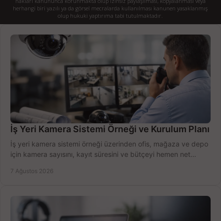
hakları kanununca korunmakta olup izinsiz paylaşılması, kopyalanması veya
herhangi biri yazılı ya da görsel mecralarda kullanılması kanunen yasaklanmış
olup hukuki yaptırıma tabi tutulmaktadır.
İş Yeri Kamera Sistemi Örneği ve Kurulum Planı
İş yeri kamera sistemi örneği üzerinden ofis, mağaza ve depo
için kamera sayısını, kayıt süresini ve bütçeyi hemen net
belirleyin ve doğru ürünleri seçin.
7 Ağustos 2026