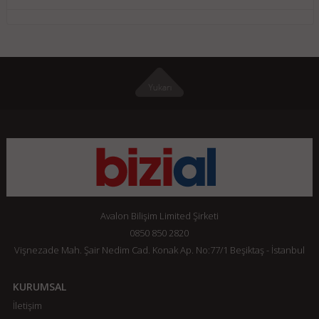
Avalon Bilişim Limited Şirketi
0850 850 2820
Vişnezade Mah. Şair Nedim Cad. Konak Ap. No:77/1 Beşiktaş - İstanbul
KURUMSAL
İletişim