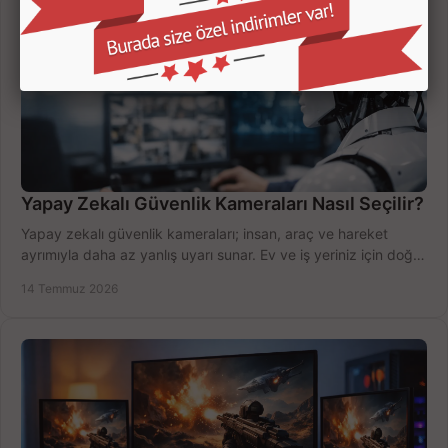
Yapay Zekalı Güvenlik Kameraları Nasıl Seçilir?
Yapay zekalı güvenlik kameraları; insan, araç ve hareket
ayrımıyla daha az yanlış uyarı sunar. Ev ve iş yeriniz için doğru
modeli, fiyatı karşılaştırın.
14 Temmuz 2026