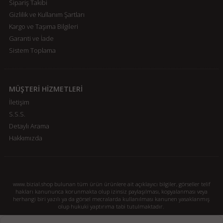
Sipariş Takibi
Gizlilik ve Kullanım Şartları
Kargo ve Taşıma Bilgileri
Garanti ve İade
Sistem Toplama
MÜŞTERİ HİZMETLERİ
İletişim
S.S.S.
Detaylı Arama
Hakkımızda
www.bizial.shop bulunan tüm ürün ürünlere ait açıklayıcı bilgiler, görseller telif
hakları kanununca korunmakta olup izinsiz paylaşılması, kopyalanması veya
herhangi biri yazılı ya da görsel mecralarda kullanılması kanunen yasaklanmış
olup hukuki yaptırıma tabi tutulmaktadır.