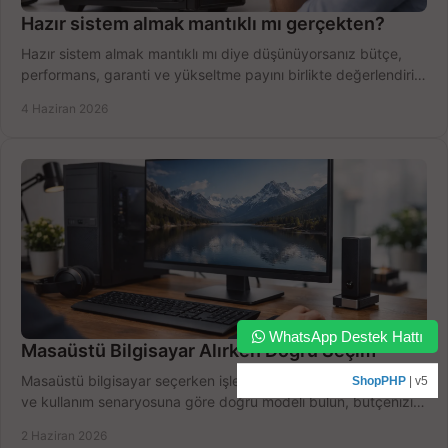
Hazır sistem almak mantıklı mı gerçekten?
Hazır sistem almak mantıklı mı diye düşünüyorsanız bütçe,
performans, garanti ve yükseltme payını birlikte değerlendirin,
doğru seçin.
4 Haziran 2026
WhatsApp Destek Hattı
Masaüstü Bilgisayar Alırken Doğru Seçim
Masaüstü bilgisayar seçerken işlemci, RAM, SSD, ekran kartı
ShopPHP
| v5
ve kullanım senaryosuna göre doğru modeli bulun, bütçenizi
boşa harcamayın.
2 Haziran 2026