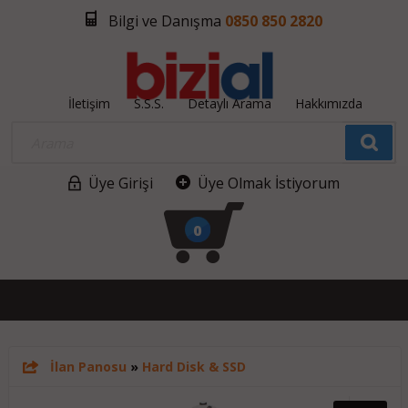
Bilgi ve Danışma
0850 850 2820
İletişim
S.S.S.
Detaylı Arama
Hakkımızda
Üye Girişi
Üye Olmak İstiyorum
0
İlan Panosu
»
Hard Disk & SSD