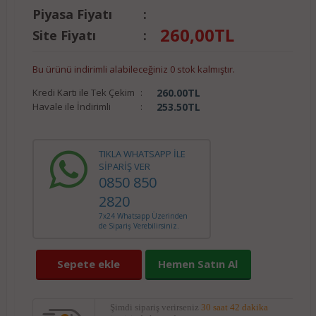
Piyasa Fiyatı
:
260,00
TL
Site Fiyatı
:
Bu ürünü indirimli alabileceğiniz 0 stok kalmıştır.
Kredi Kartı ile Tek Çekim
:
260.00
TL
Havale ile İndirimli
:
253.50
TL
TIKLA WHATSAPP İLE
SİPARİŞ VER
0850 850
2820
7x24 Whatsapp Üzerinden
de Sipariş Verebilirsiniz.
Sepete ekle
Hemen Satın Al
Şimdi sipariş verirseniz
30 saat 42 dakika