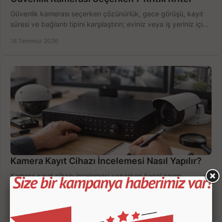
Güvenlik kamerası seçerken çözünürlük, gece görüşü, kayıt
süresi ve bağlantı tipini karşılaştırın; eviniz veya iş yeriniz için
doğru sistemi hemen seçin.
18 Temmuz 2026
Kamera Kayıt Cihazı İncelemesi Nasıl Yapılır?
Kamera kayıt cihazı incelemesi yaparken kanal sayısı,
çözünürlük, disk kapasitesi ve uzaktan erişimi birlikte
değerlendirin; bütçenizi doğru yönetin.
16 Temmuz 2026