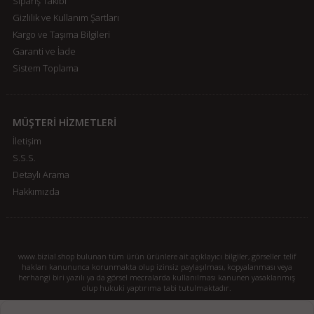
Sipariş Takibi
Gizlilik ve Kullanım Şartları
Kargo ve Taşıma Bilgileri
Garanti ve İade
Sistem Toplama
MÜŞTERİ HİZMETLERİ
İletişim
S.S.S.
Detaylı Arama
Hakkımızda
www.bizial.shop bulunan tüm ürün ürünlere ait açıklayıcı bilgiler, görseller telif
hakları kanununca korunmakta olup izinsiz paylaşılması, kopyalanması veya
herhangi biri yazılı ya da görsel mecralarda kullanılması kanunen yasaklanmış
olup hukuki yaptırıma tabi tutulmaktadır.