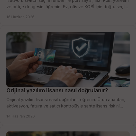
Network switch seçim rehberi ile port sayısı, hız, PoE, yönetim
ve bütçe dengesini öğrenin. Ev, ofis ve KOBİ için doğru seçimi
yapın.
16 Haziran 2026
Orijinal yazılım lisansı nasıl doğrulanır?
Orijinal yazılım lisansı nasıl doğrulanır öğrenin. Ürün anahtarı,
aktivasyon, fatura ve satıcı kontrolüyle sahte lisans riskini
azaltın.
14 Haziran 2026