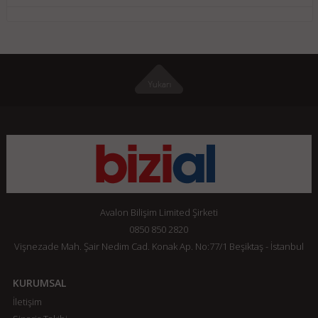
Avalon Bilişim Limited Şirketi
0850 850 2820
Vişnezade Mah. Şair Nedim Cad. Konak Ap. No:77/1 Beşiktaş - İstanbul
KURUMSAL
İletişim