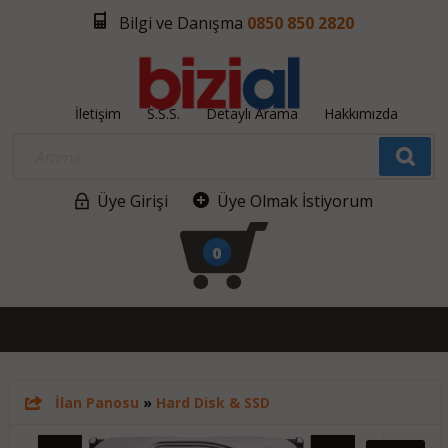
Bilgi ve Danışma
0850 850 2820
İletişim
S.S.S.
Detaylı Arama
Hakkımızda
Üye Girişi
Üye Olmak İstiyorum
0
İlan Panosu
»
Hard Disk & SSD