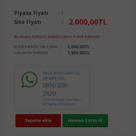
Piyasa Fiyatı
:
2.000,00
TL
Site Fiyatı
:
Bu ürünü indirimli alabileceğiniz 0 stok kalmıştır.
Kredi Kartı ile Tek Çekim
:
2,000.00
TL
Havale ile İndirimli
:
1,950.00
TL
TIKLA WHATSAPP İLE
SİPARİŞ VER
0850 850
2820
7x24 Whatsapp Üzerinden
de Sipariş Verebilirsiniz.
Sepete ekle
Hemen Satın Al