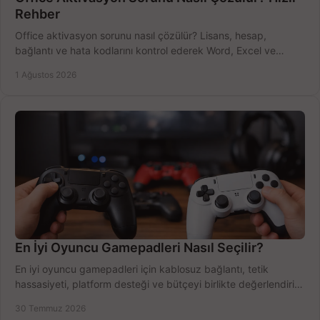
Rehber
Office aktivasyon sorunu nasıl çözülür? Lisans, hesap,
bağlantı ve hata kodlarını kontrol ederek Word, Excel ve
Outlook'u güvenle hemen etkinleştirin.
1 Ağustos 2026
En İyi Oyuncu Gamepadleri Nasıl Seçilir?
En iyi oyuncu gamepadleri için kablosuz bağlantı, tetik
hassasiyeti, platform desteği ve bütçeyi birlikte değerlendirin;
doğru modeli kolayca seçin.
30 Temmuz 2026