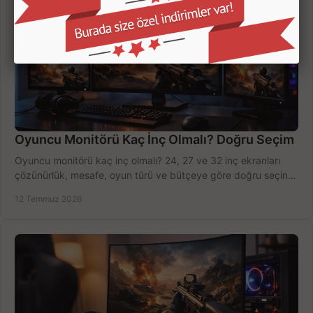
Oyuncu Monitörü Kaç İnç Olmalı? Doğru Seçim
Oyuncu monitörü kaç inç olmalı? 24, 27 ve 32 inç ekranları
çözünürlük, mesafe, oyun türü ve bütçeye göre doğru seçin,
fırsatları değerlendirin, inceleyin.
12 Temmuz 2026