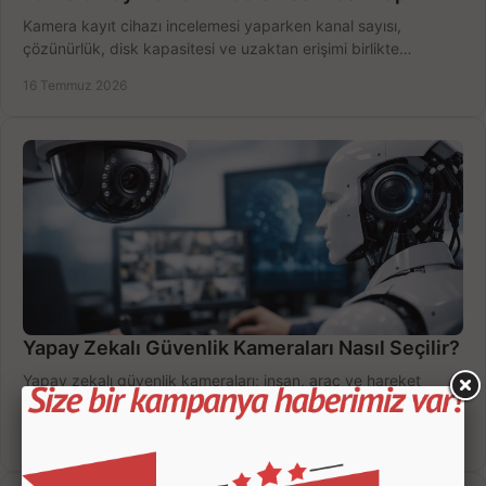
Kamera kayıt cihazı incelemesi yaparken kanal sayısı,
çözünürlük, disk kapasitesi ve uzaktan erişimi birlikte
değerlendirin; bütçenizi doğru yönetin.
16 Temmuz 2026
Yapay Zekalı Güvenlik Kameraları Nasıl Seçilir?
Yapay zekalı güvenlik kameraları; insan, araç ve hareket
ayrımıyla daha az yanlış uyarı sunar. Ev ve iş yeriniz için doğru
modeli, fiyatı karşılaştırın.
14 Temmuz 2026