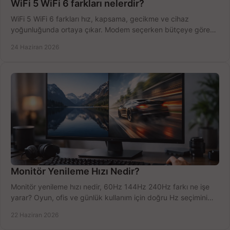
WiFi 5 WiFi 6 farkları nelerdir?
WiFi 5 WiFi 6 farkları hız, kapsama, gecikme ve cihaz
yoğunluğunda ortaya çıkar. Modem seçerken bütçeye göre
doğru kararı verin.
24 Haziran 2026
Monitör Yenileme Hızı Nedir?
Monitör yenileme hızı nedir, 60Hz 144Hz 240Hz farkı ne işe
yarar? Oyun, ofis ve günlük kullanım için doğru Hz seçimini
net öğrenin.
22 Haziran 2026