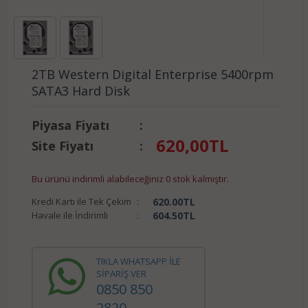
2TB Western Digital Enterprise 5400rpm
SATA3 Hard Disk
Piyasa Fiyatı
:
620,00
TL
Site Fiyatı
:
Bu ürünü indirimli alabileceğiniz 0 stok kalmıştır.
Kredi Kartı ile Tek Çekim
:
620.00
TL
Havale ile İndirimli
:
604.50
TL
TIKLA WHATSAPP İLE
SİPARİŞ VER
0850 850
2820