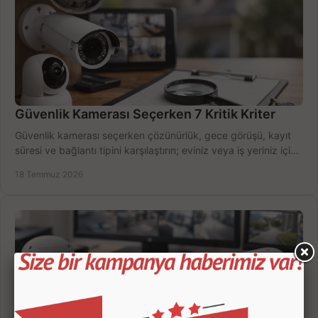
Güvenlik Kamerası Seçerken 7 Kritik Kriter
Güvenlik kamerası seçerken çözünürlük, gece görüşü, kayıt
süresi ve bağlantı tipini karşılaştırın; eviniz veya iş yeriniz için
doğru sistemi hemen seçin.
18 Temmuz 2026