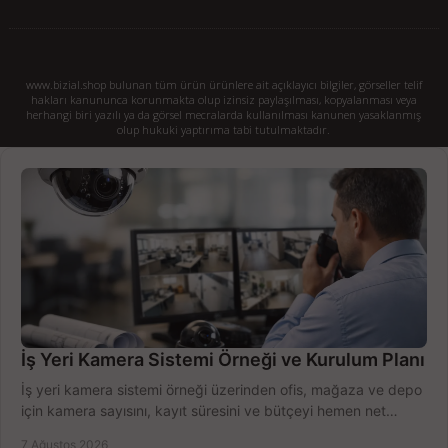
www.bizial.shop bulunan tüm ürün ürünlere ait açıklayıcı bilgiler, görseller telif
hakları kanununca korunmakta olup izinsiz paylaşılması, kopyalanması veya
herhangi biri yazılı ya da görsel mecralarda kullanılması kanunen yasaklanmış
olup hukuki yaptırıma tabi tutulmaktadır.
İş Yeri Kamera Sistemi Örneği ve Kurulum Planı
İş yeri kamera sistemi örneği üzerinden ofis, mağaza ve depo
için kamera sayısını, kayıt süresini ve bütçeyi hemen net
belirleyin ve doğru ürünleri seçin.
7 Ağustos 2026