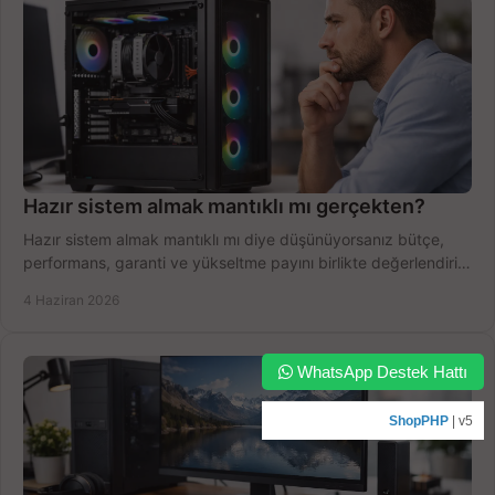
Hazır sistem almak mantıklı mı gerçekten?
Hazır sistem almak mantıklı mı diye düşünüyorsanız bütçe,
performans, garanti ve yükseltme payını birlikte değerlendirin,
doğru seçin.
4 Haziran 2026
WhatsApp Destek Hattı
ShopPHP
| v5