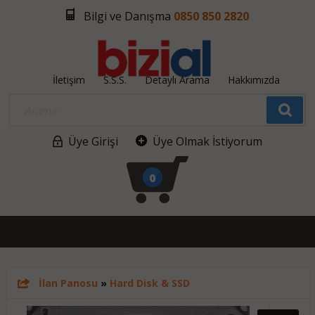
Bilgi ve Danışma
0850 850 2820
İletişim
S.S.S.
Detaylı Arama
Hakkımızda
Üye Girişi
Üye Olmak İstiyorum
0
İlan Panosu
»
Hard Disk & SSD