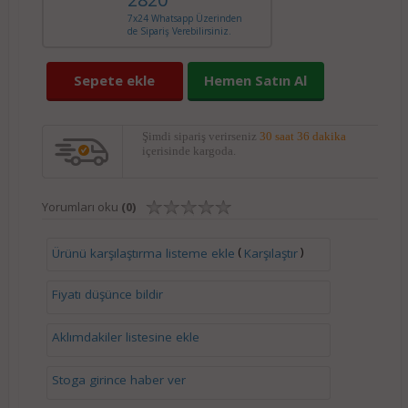
7x24 Whatsapp Üzerinden
de Sipariş Verebilirsiniz.
Sepete ekle
Hemen Satın Al
Şimdi sipariş verirseniz
30 saat 36 dakika
içerisinde kargoda.
Yorumları oku
(0)
(
)
Ürünü karşılaştırma listeme ekle
Karşılaştır
Fiyatı düşünce bildir
Aklımdakiler listesine ekle
Stoga girince haber ver