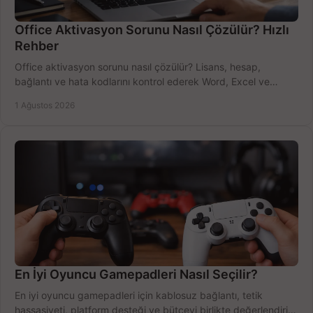
Office Aktivasyon Sorunu Nasıl Çözülür? Hızlı
Rehber
Office aktivasyon sorunu nasıl çözülür? Lisans, hesap,
bağlantı ve hata kodlarını kontrol ederek Word, Excel ve
Outlook'u güvenle hemen etkinleştirin.
1 Ağustos 2026
En İyi Oyuncu Gamepadleri Nasıl Seçilir?
En iyi oyuncu gamepadleri için kablosuz bağlantı, tetik
hassasiyeti, platform desteği ve bütçeyi birlikte değerlendirin;