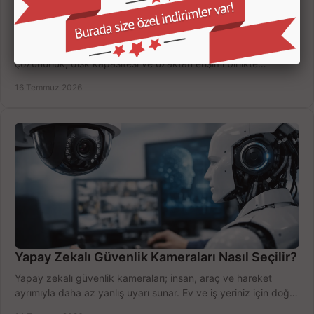
Kamera Kayıt Cihazı İncelemesi Nasıl Yapılır?
Kamera kayıt cihazı incelemesi yaparken kanal sayısı,
çözünürlük, disk kapasitesi ve uzaktan erişimi birlikte
değerlendirin; bütçenizi doğru yönetin.
16 Temmuz 2026
Yapay Zekalı Güvenlik Kameraları Nasıl Seçilir?
Yapay zekalı güvenlik kameraları; insan, araç ve hareket
ayrımıyla daha az yanlış uyarı sunar. Ev ve iş yeriniz için doğru
modeli, fiyatı karşılaştırın.