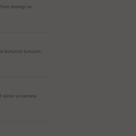
atform desteği ve
de bütçenizi koruyun;
ıt süresi ve kamera