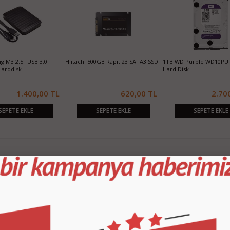
 M3 2.5" USB 3.0
Hiitachi 500GB Rapit 23 SATA3 SSD
1TB WD Purple WD10PU
Harddisk
Hard Disk
1.400,00 TL
620,00 TL
2.70
SEPETE EKLE
SEPETE EKLE
SEPETE EKLE
KURUMSAL
M