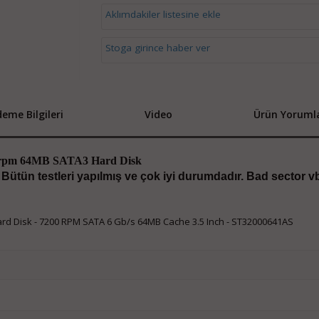
Aklımdakiler listesine ekle
Stoga girince haber ver
eme Bilgileri
Video
Ürün Yorumla
0rpm 64MB SATA3 Hard Disk
, Bütün testleri yapılmış ve çok iyi durumdadır. Bad sector vb
d Disk - 7200 RPM SATA 6 Gb/s 64MB Cache 3.5 Inch - ST32000641AS