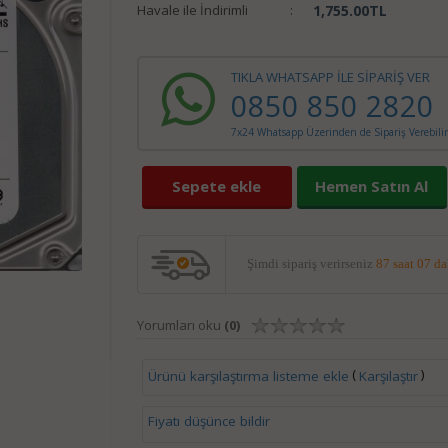
Havale ile İndirimli
:
1,755.00
TL
TIKLA WHATSAPP İLE SİPARİŞ VER
0850 850 2820
7x24 Whatsapp Üzerinden de Sipariş Verebilir
Sepete ekle
Hemen Satın Al
Şimdi sipariş verirseniz
87 saat 07 d
Yorumları oku
(0)
(
)
Ürünü karşılaştırma listeme ekle
Karşılaştır
Fiyatı düşünce bildir