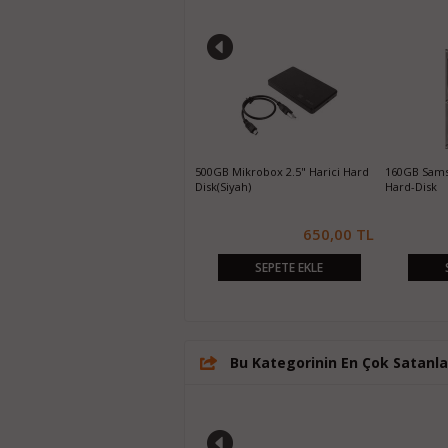
250GB Samsung 860 EVO SATA3
500GB Mikrobox 2.5" Harici Hard
160GB Sams
SSD
Disk(Siyah)
Hard-Disk
1.550,00 TL
650,00 TL
SEPETE EKLE
SEPETE EKLE
Bu Kategorinin En Çok Satanla