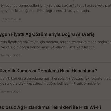
 iyi oyuncu gamepadleri için kablosuz bağlantı, tetik hassasiyeti, pl
tçeyi birlikte değerlendirin; doğru modeli kolayca seçin.
 Temmuz 2026
ygun Fiyatlı Ağ Çözümleriyle Doğru Alışveriş
gun fiyatlı ağ çözümleri için modem, router, switch ve mesh seçimin
 ve ofis için doğru performansı yakalayın. Hızla karşılaştırın.
 Temmuz 2026
üvenlik Kamerası Depolama Nasıl Hesaplanır?
venlik kamerası depolama nasıl hesaplanır? Çözünürlük, bitrate, kay
yısına göre disk kapasitesini doğru belirleyin. Pratik örneklerle.
 Temmuz 2026
ablosuz Ağ Hızlandırma Teknikleri ile Hızlı Wi-Fi