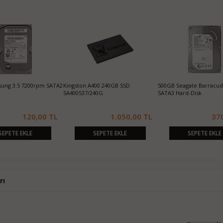
ung 3.5 7200rpm SATA2
Kingston A400 240GB SSD
500GB Seagate Barracu
SA400S37/240G
SATA3 Hard-Disk
120,00 TL
1.050,00 TL
37
SEPETE EKLE
SEPETE EKLE
SEPETE EKLE
rı