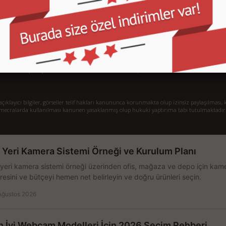
İletişim
İl
Sipariş Takibi
S.
Gizlilik ve Kullanım Şartları
De
Kargo ve Taşıma Bilgileri
H
Garanti ve İade
Sistem Toplama
77/1 Beşiktaş - İstanbul
klayıcı bilgiler, görseller telif hakları kanununca korunmakta olup izinsiz paylaşılması, k
mecralarda kullanılması kanunen yasaklanmış olup hukuki yaptırıma tabi tutulmaktadır
ş Yeri Kamera Sistemi Örneği ve Kurulum Planı
 yeri kamera sistemi örneği üzerinden ofis, mağaza ve depo için kamer
resini ve bütçeyi hemen net belirleyin ve doğru ürünleri seçin.
Ağustos 2026
n İyi Webcam Modelleri İçin 2026 Seçim Rehberi