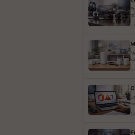
En
bü
5 
M
Me
ka
3 
O
Of
ed
1 
E