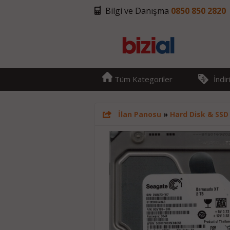
Bilgi ve Danışma
0850 850 2820
Tüm Kategoriler
İndi
İlan Panosu
»
Hard Disk & SSD