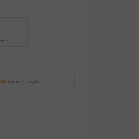
siniz.
akika
içerisinde kargoda.