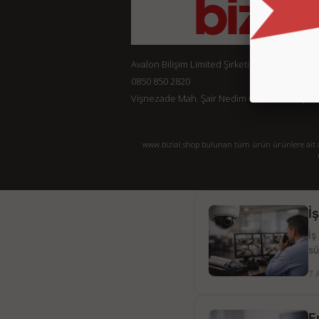
Avalon Bilişim Limited Şirketi
0850 850 2820
Vişnezade Mah. Şair Nedim Cad. Konak Ap. No:
www.bizial.shop bulunan tüm ürün ürünlere ait açı
İ
İş
sü
7 
E