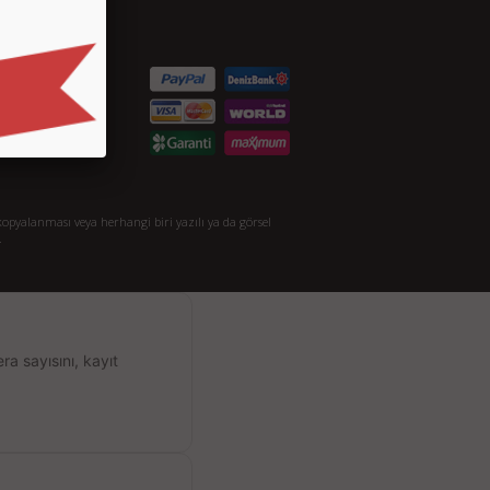
etişim
S.S.
taylı Arama
akkımızda
opyalanması veya herhangi biri yazılı ya da görsel
.
a sayısını, kayıt