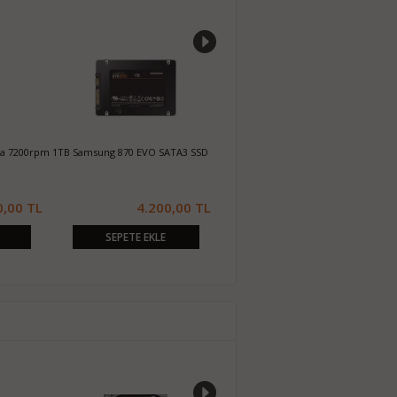
da 7200rpm
1TB Samsung 870 EVO SATA3 SSD
256GB Sandisk X300s 2.5 SATA3 SSD
1
S
0,00 TL
4.200,00 TL
1.050,00 TL
SEPETE EKLE
SEPETE EKLE