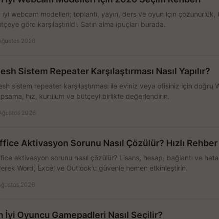
 iyi webcam modelleri; toplantı, yayın, ders ve oyun için çözünürlük, 
tçeye göre karşılaştırıldı. Satın alma ipuçları burada.
Ağustos 2026
esh Sistem Repeater Karşılaştırması Nasıl Yapılır?
sh sistem repeater karşılaştırması ile eviniz veya ofisiniz için doğru
psama, hız, kurulum ve bütçeyi birlikte değerlendirin.
Ağustos 2026
ffice Aktivasyon Sorunu Nasıl Çözülür? Hızlı Rehber
fice aktivasyon sorunu nasıl çözülür? Lisans, hesap, bağlantı ve hata 
erek Word, Excel ve Outlook'u güvenle hemen etkinleştirin.
Ağustos 2026
n İyi Oyuncu Gamepadleri Nasıl Seçilir?