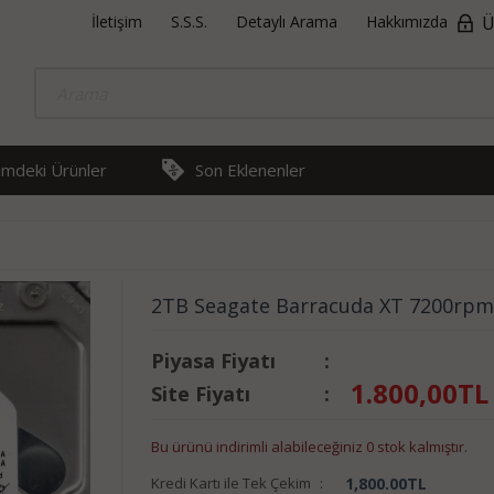
İletişim
S.S.S.
Detaylı Arama
Hakkımızda
Ü
rimdeki Ürünler
Son Eklenenler
2TB Seagate Barracuda XT 7200rpm
Piyasa Fiyatı
:
1.800,00
TL
Site Fiyatı
:
Bu ürünü indirimli alabileceğiniz 0 stok kalmıştır.
Kredi Kartı ile Tek Çekim
:
1,800.00
TL