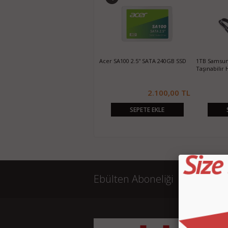
500GB WD Elements 2.5" USB 3.0
Acer SA100 2.5'' SATA 240GB SSD
1TB Samsung
Taşınabilir Harddisk
Taşınabilir 
1.250,00 TL
2.100,00 TL
SEPETE EKLE
SEPETE EKLE
Ebülten Aboneliği