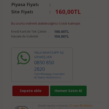
Piyasa Fiyatı
:
160,00
TL
Site Fiyatı
:
Bu ürünü indirimli alabileceğiniz 0 stok kalmıştır.
Kredi Kartı ile Tek Çekim
:
160.00
TL
Havale ile İndirimli
:
156.00
TL
TIKLA WHATSAPP İLE
SİPARİŞ VER
0850 850
2820
7x24 Whatsapp Üzerinden
de Sipariş Verebilirsiniz.
Sepete ekle
Hemen Satın Al
Şimdi sipariş verirseniz
31 saat 48 dakika