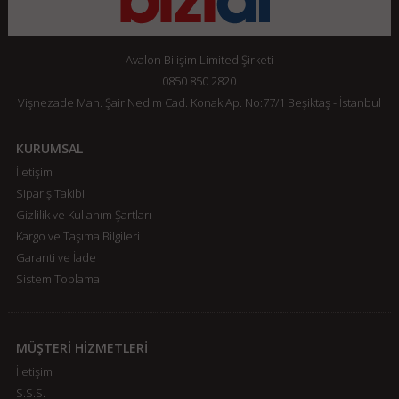
Avalon Bilişim Limited Şirketi
0850 850 2820
Vişnezade Mah. Şair Nedim Cad. Konak Ap. No:77/1 Beşiktaş - İstanbul
KURUMSAL
İletişim
Sipariş Takibi
Gizlilik ve Kullanım Şartları
Kargo ve Taşıma Bilgileri
Garanti ve İade
Sistem Toplama
MÜŞTERİ HİZMETLERİ
İletişim
S.S.S.