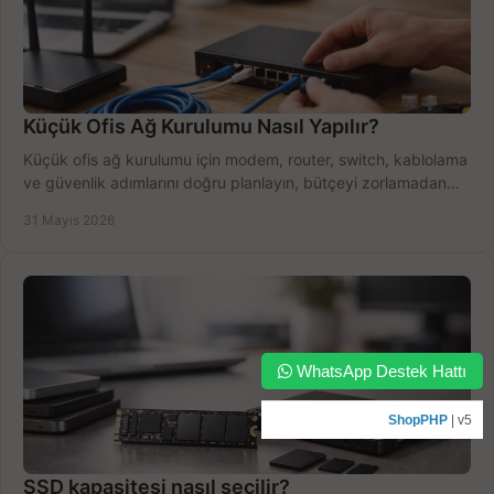
Küçük Ofis Ağ Kurulumu Nasıl Yapılır?
Küçük ofis ağ kurulumu için modem, router, switch, kablolama
ve güvenlik adımlarını doğru planlayın, bütçeyi zorlamadan
verim alın.
31 Mayıs 2026
WhatsApp Destek Hattı
ShopPHP
| v5
SSD kapasitesi nasıl seçilir?