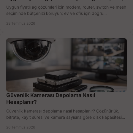
Uygun fiyatlı ağ çözümleri için modem, router, switch ve mesh
seçiminde bütçenizi koruyun; ev ve ofis için doğru
performansı yakalayın. Hızla karşılaştırın.
28 Temmuz 2026
Güvenlik Kamerası Depolama Nasıl
Hesaplanır?
Güvenlik kamerası depolama nasıl hesaplanır? Çözünürlük,
bitrate, kayıt süresi ve kamera sayısına göre disk kapasitesini
doğru belirleyin. Pratik örneklerle.
26 Temmuz 2026