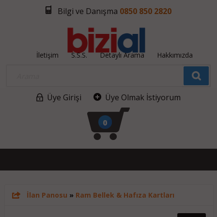
Bilgi ve Danışma
0850 850 2820
İletişim
S.S.S.
Detaylı Arama
Hakkımızda
Üye Girişi
Üye Olmak İstiyorum
0
İlan Panosu
»
Ram Bellek & Hafıza Kartları