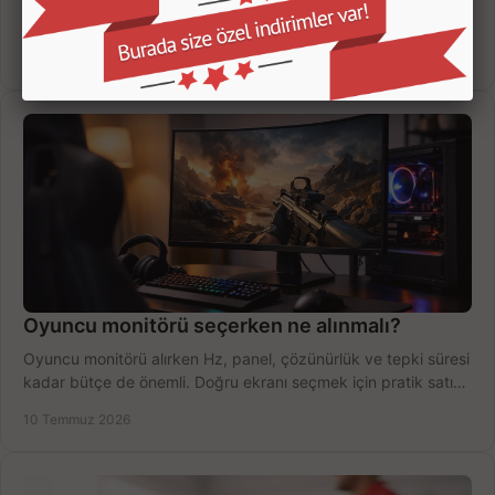
çözünürlük, mesafe, oyun türü ve bütçeye göre doğru seçin,
fırsatları değerlendirin, inceleyin.
12 Temmuz 2026
Oyuncu monitörü seçerken ne alınmalı?
Oyuncu monitörü alırken Hz, panel, çözünürlük ve tepki süresi
kadar bütçe de önemli. Doğru ekranı seçmek için pratik satın
alma rehberi.
10 Temmuz 2026