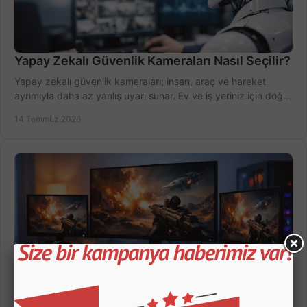
Yapay Zekalı Güvenlik Kameraları Nasıl Seçilir?
Yapay zekalı güvenlik kameraları; insan, araç ve hareket
ayrımıyla daha az yanlış uyarı sunar. Ev ve iş yeriniz için doğru
modeli, fiyatı karşılaştırın.
14 Temmuz 2026
Oyuncu Monitörü Kaç İnç Olmalı? Doğru Seçim
Oyuncu monitörü kaç inç olmalı? 24, 27 ve 32 inç ekranları