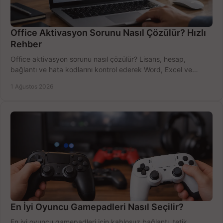
Office Aktivasyon Sorunu Nasıl Çözülür? Hızlı
Rehber
Office aktivasyon sorunu nasıl çözülür? Lisans, hesap,
bağlantı ve hata kodlarını kontrol ederek Word, Excel ve
Outlook'u güvenle hemen etkinleştirin.
1 Ağustos 2026
En İyi Oyuncu Gamepadleri Nasıl Seçilir?
En iyi oyuncu gamepadleri için kablosuz bağlantı, tetik