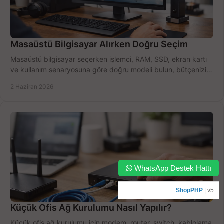
Masaüstü Bilgisayar Alırken Doğru Seçim
Masaüstü bilgisayar seçerken işlemci, RAM, SSD, ekran kartı
ve kullanım senaryosuna göre doğru modeli bulun, bütçenizi
boşa harcamayın.
2 Haziran 2026
WhatsApp Destek Hattı
ShopPHP
| v5
Küçük Ofis Ağ Kurulumu Nasıl Yapılır?
Küçük ofis ağ kurulumu için modem, router, switch, kablolama