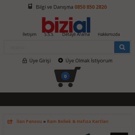
Bilgi ve Danışma
0850 850 2820
İletişim
S.S.S.
Detaylı Arama
Hakkımızda
Üye Girişi
Üye Olmak İstiyorum
0
İlan Panosu
»
Ram Bellek & Hafıza Kartları