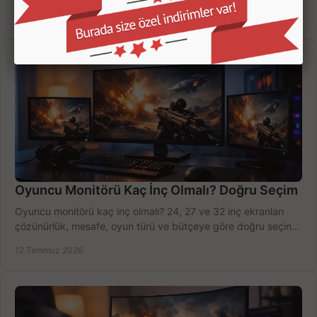
modeli, fiyatı karşılaştırın.
14 Temmuz 2026
Oyuncu Monitörü Kaç İnç Olmalı? Doğru Seçim
Oyuncu monitörü kaç inç olmalı? 24, 27 ve 32 inç ekranları
çözünürlük, mesafe, oyun türü ve bütçeye göre doğru seçin,
fırsatları değerlendirin, inceleyin.
12 Temmuz 2026