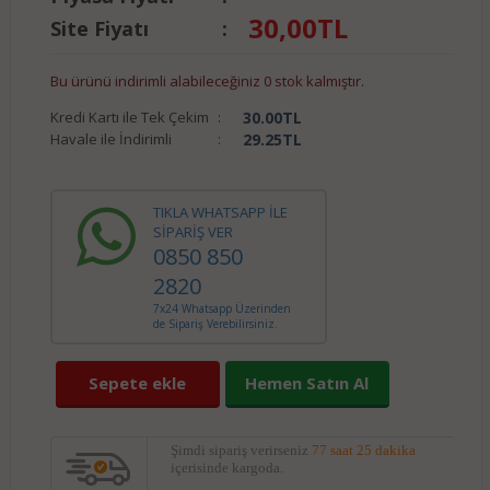
30,00
TL
Site Fiyatı
:
Bu ürünü indirimli alabileceğiniz 0 stok kalmıştır.
Kredi Kartı ile Tek Çekim
:
30.00
TL
Havale ile İndirimli
:
29.25
TL
TIKLA WHATSAPP İLE
SİPARİŞ VER
0850 850
2820
7x24 Whatsapp Üzerinden
de Sipariş Verebilirsiniz.
Sepete ekle
Hemen Satın Al
Şimdi sipariş verirseniz
77 saat 25 dakika
içerisinde kargoda.