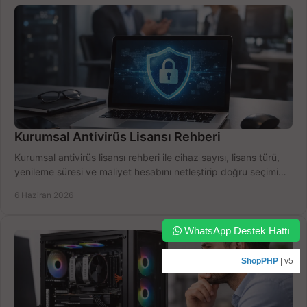
Kurumsal Antivirüs Lisansı Rehberi
Kurumsal antivirüs lisansı rehberi ile cihaz sayısı, lisans türü,
yenileme süresi ve maliyet hesabını netleştirip doğru seçimi
yapın.
6 Haziran 2026
WhatsApp Destek Hattı
ShopPHP
| v5