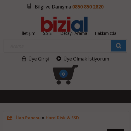
Bilgi ve Danışma
0850 850 2820
İletişim
S.S.S.
Detaylı Arama
Hakkımızda
Üye Girişi
Üye Olmak İstiyorum
0
İlan Panosu
»
Hard Disk & SSD