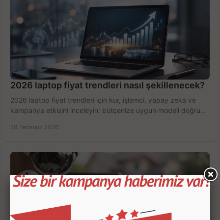
2026 laptop fiyat trendleri nasıl şekillenecek?
2026 laptop fiyat trendleri için kur, işlemci, yapay zeka ve
kampanya etkisini inceleyin; bütçenize uygun modeli doğru
zamanda seçmenin yollarını görün.
20 Temmuz 2026