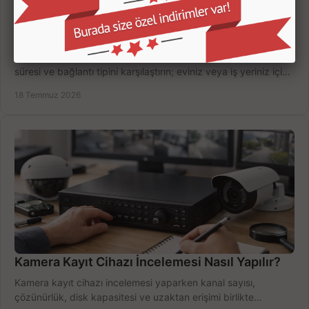
Güvenlik Kamerası Seçerken 7 Kritik Kriter
Güvenlik kamerası seçerken çözünürlük, gece görüşü, kayıt
süresi ve bağlantı tipini karşılaştırın; eviniz veya iş yeriniz için
doğru sistemi hemen seçin.
18 Temmuz 2026
Kamera Kayıt Cihazı İncelemesi Nasıl Yapılır?
Kamera kayıt cihazı incelemesi yaparken kanal sayısı,
çözünürlük, disk kapasitesi ve uzaktan erişimi birlikte