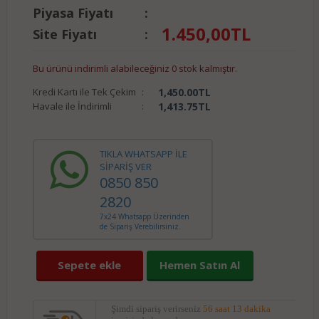
Piyasa Fiyatı
:
1.450,00
TL
Site Fiyatı
:
Bu ürünü indirimli alabileceğiniz 0 stok kalmıştır.
Kredi Kartı ile Tek Çekim
:
1,450.00
TL
Havale ile İndirimli
:
1,413.75
TL
TIKLA WHATSAPP İLE
SİPARİŞ VER
0850 850
2820
7x24 Whatsapp Üzerinden
de Sipariş Verebilirsiniz.
Sepete ekle
Hemen Satın Al
Şimdi sipariş verirseniz
56 saat 13 dakika