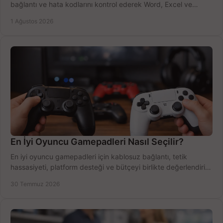
bağlantı ve hata kodlarını kontrol ederek Word, Excel ve
Outlook'u güvenle hemen etkinleştirin.
1 Ağustos 2026
En İyi Oyuncu Gamepadleri Nasıl Seçilir?
En iyi oyuncu gamepadleri için kablosuz bağlantı, tetik
hassasiyeti, platform desteği ve bütçeyi birlikte değerlendirin;
doğru modeli kolayca seçin.
30 Temmuz 2026