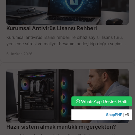
Kurumsal Antivirüs Lisansı Rehberi
Kurumsal antivirüs lisansı rehberi ile cihaz sayısı, lisans türü,
yenileme süresi ve maliyet hesabını netleştirip doğru seçimi
yapın.
6 Haziran 2026
WhatsApp Destek Hattı
ShopPHP
| v5
Hazır sistem almak mantıklı mı gerçekten?