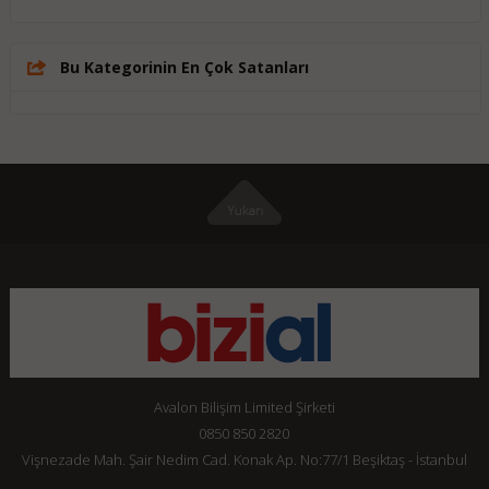
Bu Kategorinin En Çok Satanları
Avalon Bilişim Limited Şirketi
0850 850 2820
Vişnezade Mah. Şair Nedim Cad. Konak Ap. No:77/1 Beşiktaş - İstanbul