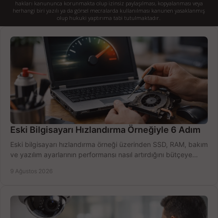
hakları kanununca korunmakta olup izinsiz paylaşılması, kopyalanması veya
herhangi biri yazılı ya da görsel mecralarda kullanılması kanunen yasaklanmış
olup hukuki yaptırıma tabi tutulmaktadır.
Eski Bilgisayarı Hızlandırma Örneğiyle 6 Adım
Eski bilgisayarı hızlandırma örneği üzerinden SSD, RAM, bakım
ve yazılım ayarlarının performansı nasıl artırdığını bütçeye
göre öğrenin ve karar verin.
9 Ağustos 2026