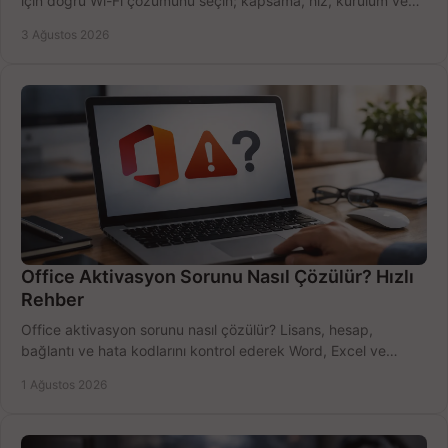
için doğru Wi-Fi çözümünü seçin; kapsama, hız, kurulum ve
bütçeyi birlikte değerlendirin.
3 Ağustos 2026
Office Aktivasyon Sorunu Nasıl Çözülür? Hızlı
Rehber
Office aktivasyon sorunu nasıl çözülür? Lisans, hesap,
bağlantı ve hata kodlarını kontrol ederek Word, Excel ve
Outlook'u güvenle hemen etkinleştirin.
1 Ağustos 2026