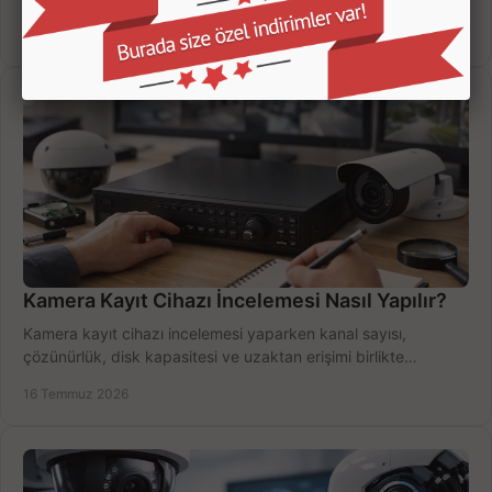
doğru sistemi hemen seçin.
18 Temmuz 2026
Kamera Kayıt Cihazı İncelemesi Nasıl Yapılır?
Kamera kayıt cihazı incelemesi yaparken kanal sayısı,
çözünürlük, disk kapasitesi ve uzaktan erişimi birlikte
değerlendirin; bütçenizi doğru yönetin.
16 Temmuz 2026