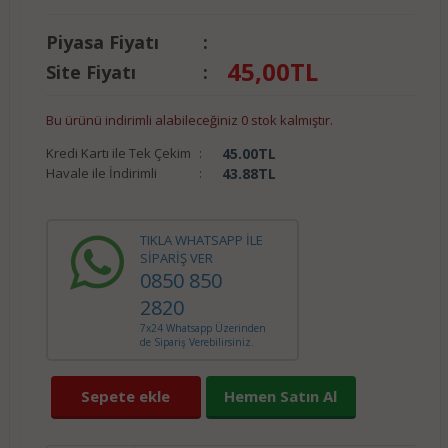
Piyasa Fiyatı
:
45,00
TL
Site Fiyatı
:
Bu ürünü indirimli alabileceğiniz 0 stok kalmıştır.
Kredi Kartı ile Tek Çekim
:
45.00
TL
Havale ile İndirimli
:
43.88
TL
TIKLA WHATSAPP İLE
SİPARİŞ VER
0850 850
2820
7x24 Whatsapp Üzerinden
de Sipariş Verebilirsiniz.
Sepete ekle
Hemen Satın Al