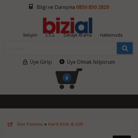
Bilgi ve Danışma
0850 850 2820
İletişim
S.S.S.
Detaylı Arama
Hakkımızda
Üye Girişi
Üye Olmak İstiyorum
0
İlan Panosu
»
Hard Disk & SSD