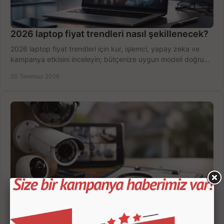
2026 laptop fiyat trendleri nasıl şekillenecek?
2026 laptop fiyat trendleri için kur, işlemci, yapay zeka ve
kampanya etkisini inceleyin; bütçenize uygun modeli doğru
zamanda seçmenin yollarını görün.
20 Temmuz 2026
Güvenlik Kamerası Seçerken 7 Kritik Kriter
Güvenlik kamerası seçerken çözünürlük, gece görüşü, kayıt
süresi ve bağlantı tipini karşılaştırın; eviniz veya iş yeriniz için