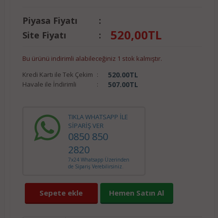
Piyasa Fiyatı
:
520,00
TL
Site Fiyatı
:
Bu ürünü indirimli alabileceğiniz 1 stok kalmıştır.
Kredi Kartı ile Tek Çekim
:
520.00
TL
Havale ile İndirimli
:
507.00
TL
TIKLA WHATSAPP İLE
SİPARİŞ VER
0850 850
2820
7x24 Whatsapp Üzerinden
de Sipariş Verebilirsiniz.
Sepete ekle
Hemen Satın Al