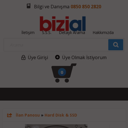
Bilgi ve Danışma
0850 850 2820
İletişim
S.S.S.
Detaylı Arama
Hakkımızda
Üye Girişi
Üye Olmak İstiyorum
0
İlan Panosu
»
Hard Disk & SSD