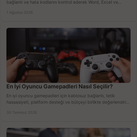
bağlantı ve hata kodlarını kontrol ederek Word, Excel ve
Outlook'u güvenle hemen etkinleştirin.
1 Ağustos 2026
En İyi Oyuncu Gamepadleri Nasıl Seçilir?
En iyi oyuncu gamepadleri için kablosuz bağlantı, tetik
hassasiyeti, platform desteği ve bütçeyi birlikte değerlendirin;
doğru modeli kolayca seçin.
30 Temmuz 2026