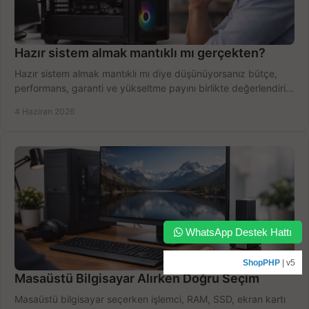
Hazır sistem almak mantıklı mı gerçekten?
Hazır sistem almak mantıklı mı diye düşünüyorsanız bütçe,
performans, garanti ve yükseltme payını birlikte değerlendirin,
doğru seçin.
4 Haziran 2026
WhatsApp Destek Hattı
ShopPHP
| v5
Masaüstü Bilgisayar Alırken Doğru Seçim
Masaüstü bilgisayar seçerken işlemci, RAM, SSD, ekran kartı