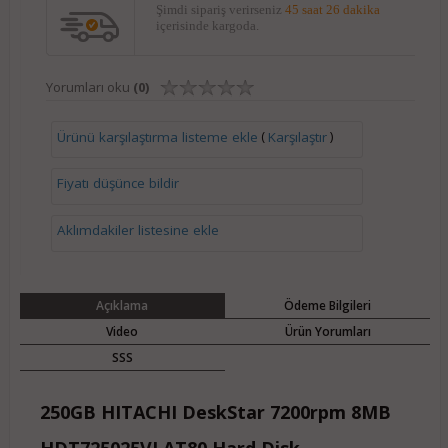
Şimdi sipariş verirseniz
45 saat 26 dakika
içerisinde kargoda.
Yorumları oku
(0)
(
)
Ürünü karşılaştırma listeme ekle
Karşılaştır
Fiyatı düşünce bildir
Aklımdakiler listesine ekle
Açıklama
Ödeme Bilgileri
Video
Ürün Yorumları
SSS
250GB HITACHI DeskStar 7200rpm 8MB
HDT725025VLAT80 Hard Disk