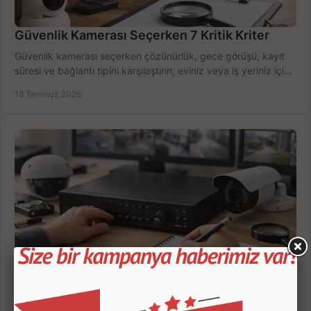
Güvenlik Kamerası Seçerken 7 Kritik Kriter
Güvenlik kamerası seçerken çözünürlük, gece görüşü, kayıt
süresi ve bağlantı tipini karşılaştırın; eviniz veya iş yeriniz için
doğru sistemi hemen seçin.
18 Temmuz 2026
Kamera Kayıt Cihazı İncelemesi Nasıl Yapılır?
Kamera kayıt cihazı incelemesi yaparken kanal sayısı,
çözünürlük, disk kapasitesi ve uzaktan erişimi birlikte