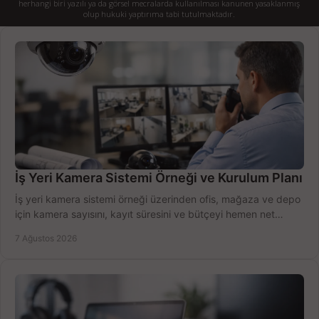
herhangi biri yazılı ya da görsel mecralarda kullanılması kanunen yasaklanmış
olup hukuki yaptırıma tabi tutulmaktadır.
İş Yeri Kamera Sistemi Örneği ve Kurulum Planı
İş yeri kamera sistemi örneği üzerinden ofis, mağaza ve depo
için kamera sayısını, kayıt süresini ve bütçeyi hemen net
belirleyin ve doğru ürünleri seçin.
7 Ağustos 2026