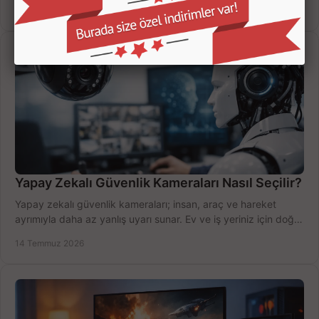
değerlendirin; bütçenizi doğru yönetin.
16 Temmuz 2026
Yapay Zekalı Güvenlik Kameraları Nasıl Seçilir?
Yapay zekalı güvenlik kameraları; insan, araç ve hareket
ayrımıyla daha az yanlış uyarı sunar. Ev ve iş yeriniz için doğru
modeli, fiyatı karşılaştırın.
14 Temmuz 2026