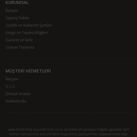
KURUMSAL
İletişim
Sipariş Takibi
Gizlilik ve Kullanım Şartları
Kargo ve Taşıma Bilgileri
Garanti ve İade
Sistem Toplama
MÜŞTERİ HİZMETLERİ
İletişim
S.S.S.
Detaylı Arama
Hakkımızda
www.bizial.shop bulunan tüm ürün ürünlere ait açıklayıcı bilgiler, görseller telif
hakları kanununca korunmakta olup izinsiz paylaşılması, kopyalanması veya