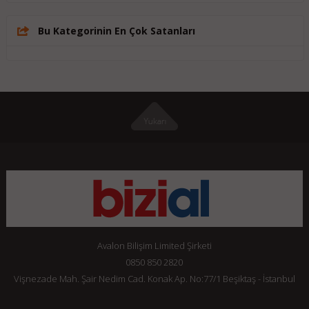
Bu Kategorinin En Çok Satanları
Avalon Bilişim Limited Şirketi
0850 850 2820
Vişnezade Mah. Şair Nedim Cad. Konak Ap. No:77/1 Beşiktaş - İstanbul