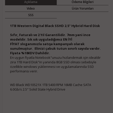
Açıklama
Ödeme Bilgileri
Video
Ürün Yorumları
SSS
1TB Western Digital Black SSHD 2.5" Hybrid Hard Disk
Sıfır, Faturalı ve 2 Yıl Garantilidir. 7mm yani ince
modeldir. Sık sık uyguladığımız EN İYİ
FİYAT sloganımızla satışa kampanyalı olarak
sunulmuştur. Elinizi çabuk tutun sınırlı sayıda vardır.
Fiyata %18KDV Dahildir.
En uygun fiyatla Notebook"unuzu hızlandırmak için idealdir
zira 1TB Hard Disk"in yanında 8GB SSD olması sebebiyle
özellikle windows yüklenmesi ve uygulamalarında SSD
performansı verir.
WD Black WD10S21X 1TB 5400 RPM 16MB Cache SATA
6.0Gb/s 2.5" Solid State Hybrid Drive