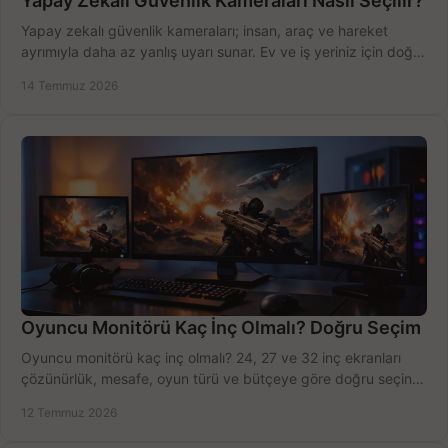
Yapay Zekalı Güvenlik Kameraları Nasıl Seçilir?
Yapay zekalı güvenlik kameraları; insan, araç ve hareket
ayrımıyla daha az yanlış uyarı sunar. Ev ve iş yeriniz için doğru
modeli, fiyatı karşılaştırın.
14 Temmuz 2026
Oyuncu Monitörü Kaç İnç Olmalı? Doğru Seçim
Oyuncu monitörü kaç inç olmalı? 24, 27 ve 32 inç ekranları
çözünürlük, mesafe, oyun türü ve bütçeye göre doğru seçin,
fırsatları değerlendirin, inceleyin.
12 Temmuz 2026