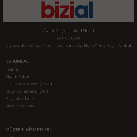
Avalon Bilişim Limited Şirketi
0850 850 2820
Vişnezade Mah. Şair Nedim Cad. Konak Ap. No:77/1 Beşiktaş - İstanbul
KURUMSAL
İletişim
Sipariş Takibi
Gizlilik ve Kullanım Şartları
Kargo ve Taşıma Bilgileri
Garanti ve İade
Sistem Toplama
MÜŞTERİ HİZMETLERİ