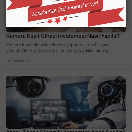
Kamera Kayıt Cihazı İncelemesi Nasıl Yapılır?
Kamera kayıt cihazı incelemesi yaparken kanal sayısı,
çözünürlük, disk kapasitesi ve uzaktan erişimi birlikte
değerlendirin; bütçenizi doğru yönetin.
16 Temmuz 2026