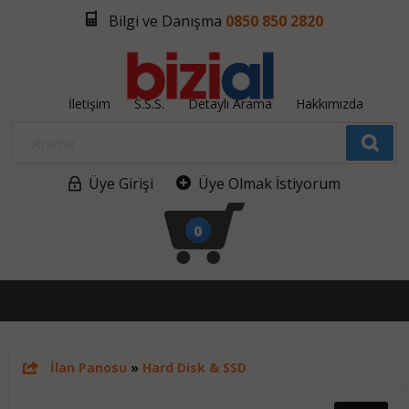
Bilgi ve Danışma
0850 850 2820
İletişim
S.S.S.
Detaylı Arama
Hakkımızda
Üye Girişi
Üye Olmak İstiyorum
0
İlan Panosu
»
Hard Disk & SSD