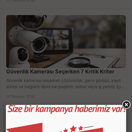
20 Temmuz 2026
Güvenlik Kamerası Seçerken 7 Kritik Kriter
Güvenlik kamerası seçerken çözünürlük, gece görüşü, kayıt
süresi ve bağlantı tipini karşılaştırın; eviniz veya iş yeriniz için
doğru sistemi hemen seçin.
18 Temmuz 2026