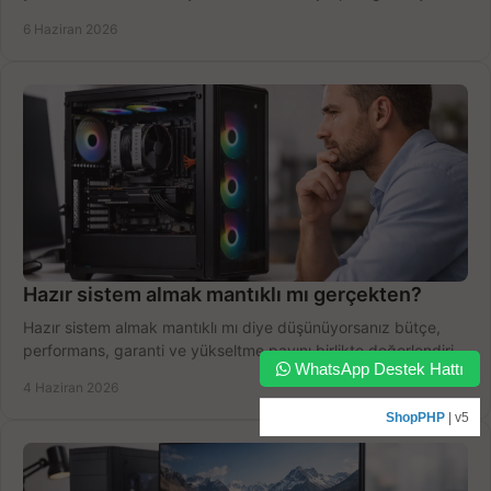
yapın.
6 Haziran 2026
Hazır sistem almak mantıklı mı gerçekten?
Hazır sistem almak mantıklı mı diye düşünüyorsanız bütçe,
performans, garanti ve yükseltme payını birlikte değerlendirin,
WhatsApp Destek Hattı
doğru seçin.
4 Haziran 2026
ShopPHP
| v5