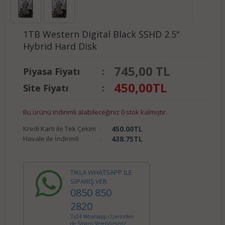
1TB Western Digital Black SSHD 2.5"
Hybrid Hard Disk
745,00 TL
Piyasa Fiyatı
:
450,00
TL
Site Fiyatı
:
Bu ürünü indirimli alabileceğiniz 0 stok kalmıştır.
Kredi Kartı ile Tek Çekim
:
450.00
TL
Havale ile İndirimli
:
438.75
TL
TIKLA WHATSAPP İLE
SİPARİŞ VER
0850 850
2820
7x24 Whatsapp Üzerinden
de Sipariş Verebilirsiniz.