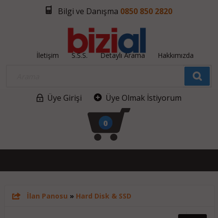
Bilgi ve Danışma
0850 850 2820
İletişim
S.S.S.
Detaylı Arama
Hakkımızda
Üye Girişi
Üye Olmak İstiyorum
0
İlan Panosu
»
Hard Disk & SSD