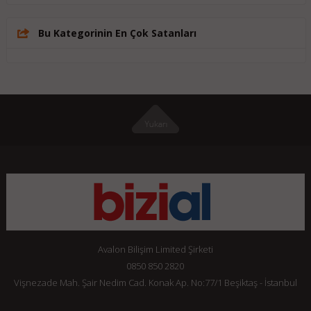
Bu Kategorinin En Çok Satanları
Avalon Bilişim Limited Şirketi
0850 850 2820
Vişnezade Mah. Şair Nedim Cad. Konak Ap. No:77/1 Beşiktaş - İstanbul