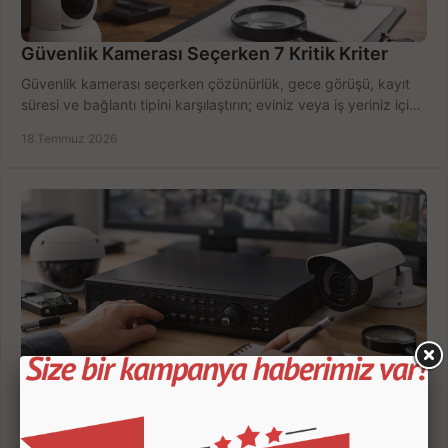
Güvenlik Kamerası Seçerken 7 Kritik Kriter
Güvenlik kamerası seçerken çözünürlük, gece görüşü, kayıt
süresi ve bağlantı tipini karşılaştırın; eviniz veya iş yeriniz için
doğru sistemi hemen seçin.
18 Temmuz 2026
Kamera Kayıt Cihazı İncelemesi Nasıl Yapılır?
Kamera kayıt cihazı incelemesi yaparken kanal sayısı,
çözünürlük, disk kapasitesi ve uzaktan erişimi birlikte