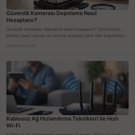
Güvenlik Kamerası Depolama Nasıl
Hesaplanır?
Güvenlik kamerası depolama nasıl hesaplanır? Çözünürlük,
bitrate, kayıt süresi ve kamera sayısına göre disk kapasitesini
doğru belirleyin. Pratik örneklerle.
26 Temmuz 2026
Kablosuz Ağ Hızlandırma Teknikleri ile Hızlı
Wi-Fi
Kablosuz ağ hızlandırma teknikleri ile evde, ofiste ve oyun