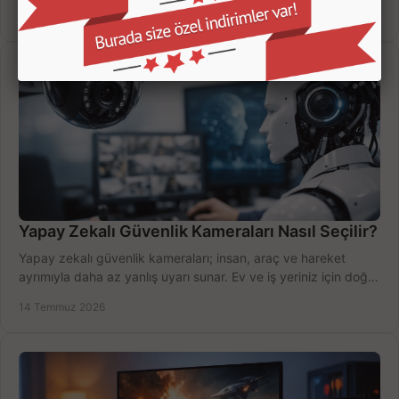
değerlendirin; bütçenizi doğru yönetin.
16 Temmuz 2026
Yapay Zekalı Güvenlik Kameraları Nasıl Seçilir?
Yapay zekalı güvenlik kameraları; insan, araç ve hareket
ayrımıyla daha az yanlış uyarı sunar. Ev ve iş yeriniz için doğru
modeli, fiyatı karşılaştırın.
14 Temmuz 2026