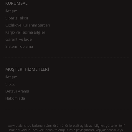
KURUMSAL
İletişim
Sipariş Takibi
Gizlilik ve Kullanım Şartları
Kargo ve Taşıma Bilgileri
Garanti ve İade
Sistem Toplama
MÜŞTERİ HİZMETLERİ
İletişim
S.S.S.
Detaylı Arama
Hakkımızda
www.bizial.shop bulunan tüm ürün ürünlere ait açıklayıcı bilgiler, görseller telif
hakları kanununca korunmakta olup izinsiz paylaşılması, kopyalanması veya