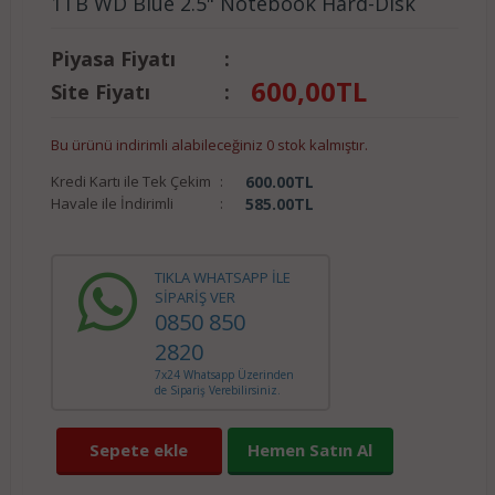
1TB WD Blue 2.5" Notebook Hard-Disk
Piyasa Fiyatı
:
600,00
TL
Site Fiyatı
:
Bu ürünü indirimli alabileceğiniz 0 stok kalmıştır.
Kredi Kartı ile Tek Çekim
:
600.00
TL
Havale ile İndirimli
:
585.00
TL
TIKLA WHATSAPP İLE
SİPARİŞ VER
0850 850
2820
7x24 Whatsapp Üzerinden
de Sipariş Verebilirsiniz.
Sepete ekle
Hemen Satın Al