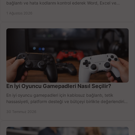
bağlantı ve hata kodlarını kontrol ederek Word, Excel ve
Outlook'u güvenle hemen etkinleştirin.
1 Ağustos 2026
En İyi Oyuncu Gamepadleri Nasıl Seçilir?
En iyi oyuncu gamepadleri için kablosuz bağlantı, tetik
hassasiyeti, platform desteği ve bütçeyi birlikte değerlendirin;
doğru modeli kolayca seçin.
30 Temmuz 2026