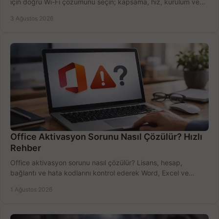
için doğru Wi-Fi çözümünü seçin; kapsama, hız, kurulum ve
bütçeyi birlikte değerlendirin.
3 Ağustos 2026
Office Aktivasyon Sorunu Nasıl Çözülür? Hızlı
Rehber
Office aktivasyon sorunu nasıl çözülür? Lisans, hesap,
bağlantı ve hata kodlarını kontrol ederek Word, Excel ve
Outlook'u güvenle hemen etkinleştirin.
1 Ağustos 2026