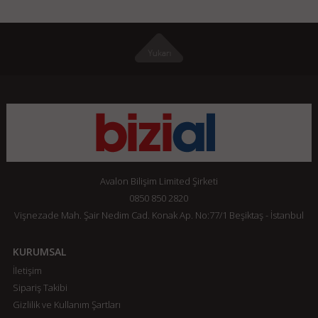
Avalon Bilişim Limited Şirketi
0850 850 2820
Vişnezade Mah. Şair Nedim Cad. Konak Ap. No:77/1 Beşiktaş - İstanbul
KURUMSAL
İletişim
Sipariş Takibi
Gizlilik ve Kullanım Şartları