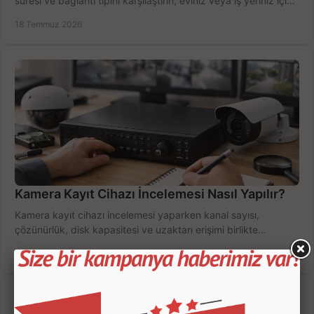
süresi ve bağlantı tipini karşılaştırın; eviniz veya iş yeriniz için
doğru sistemi hemen seçin.
18 Temmuz 2026
Kamera Kayıt Cihazı İncelemesi Nasıl Yapılır?
Kamera kayıt cihazı incelemesi yaparken kanal sayısı,
çözünürlük, disk kapasitesi ve uzaktan erişimi birlikte
değerlendirin; bütçenizi doğru yönetin.
16 Temmuz 2026