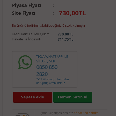
Piyasa Fiyatı
:
730,00
TL
Site Fiyatı
:
Bu ürünü indirimli alabileceğiniz 0 stok kalmıştır.
Kredi Kartı ile Tek Çekim
:
730.00
TL
Havale ile İndirimli
:
711.75
TL
TIKLA WHATSAPP İLE
SİPARİŞ VER
0850 850
2820
7x24 Whatsapp Üzerinden
de Sipariş Verebilirsiniz.
Sepete ekle
Hemen Satın Al
Şimdi sipariş verirseniz
45 saat 28 dakika