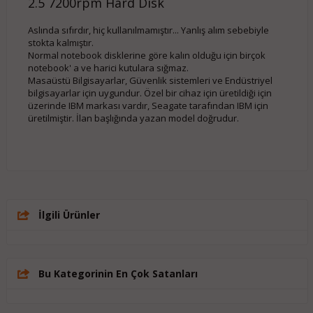
2.5 7200rpm Hard Disk
Aslında sıfırdır, hiç kullanılmamıştır... Yanlış alım sebebiyle
stokta kalmıştır.
Normal notebook disklerine göre kalın olduğu için birçok
notebook' a ve harici kutulara sığmaz.
Masaüstü Bilgisayarlar, Güvenlik sistemleri ve Endüstriyel
bilgisayarlar için uygundur. Özel bir cihaz için üretildiği için
üzerinde IBM markası vardır, Seagate tarafından IBM için
üretilmiştir. İlan başlığında yazan model doğrudur.
İlgili Ürünler
Bu Kategorinin En Çok Satanları