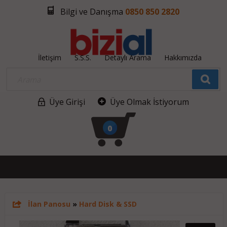
Bilgi ve Danışma
0850 850 2820
İletişim
S.S.S.
Detaylı Arama
Hakkımızda
Üye Girişi
Üye Olmak İstiyorum
0
İlan Panosu
»
Hard Disk & SSD