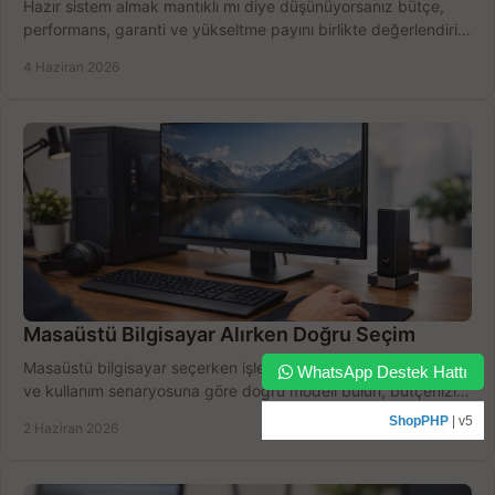
Hazır sistem almak mantıklı mı diye düşünüyorsanız bütçe,
performans, garanti ve yükseltme payını birlikte değerlendirin,
doğru seçin.
4 Haziran 2026
Masaüstü Bilgisayar Alırken Doğru Seçim
Masaüstü bilgisayar seçerken işlemci, RAM, SSD, ekran kartı
WhatsApp Destek Hattı
ve kullanım senaryosuna göre doğru modeli bulun, bütçenizi
boşa harcamayın.
ShopPHP
| v5
2 Haziran 2026