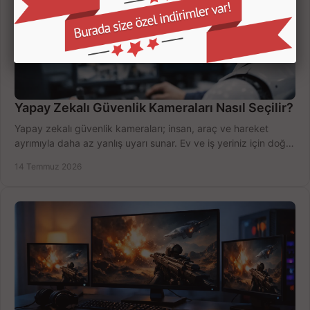
Yapay Zekalı Güvenlik Kameraları Nasıl Seçilir?
Yapay zekalı güvenlik kameraları; insan, araç ve hareket
ayrımıyla daha az yanlış uyarı sunar. Ev ve iş yeriniz için doğru
modeli, fiyatı karşılaştırın.
14 Temmuz 2026