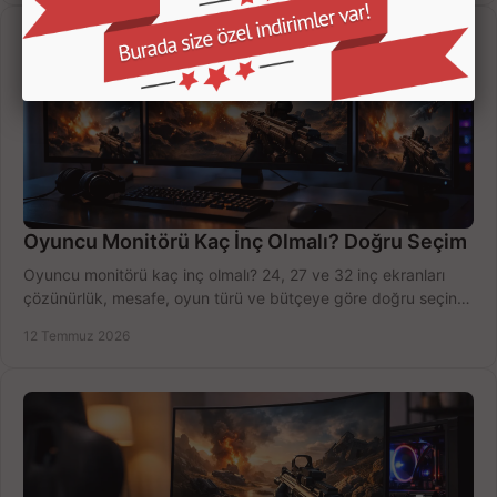
Oyuncu Monitörü Kaç İnç Olmalı? Doğru Seçim
Oyuncu monitörü kaç inç olmalı? 24, 27 ve 32 inç ekranları
çözünürlük, mesafe, oyun türü ve bütçeye göre doğru seçin,
fırsatları değerlendirin, inceleyin.
12 Temmuz 2026