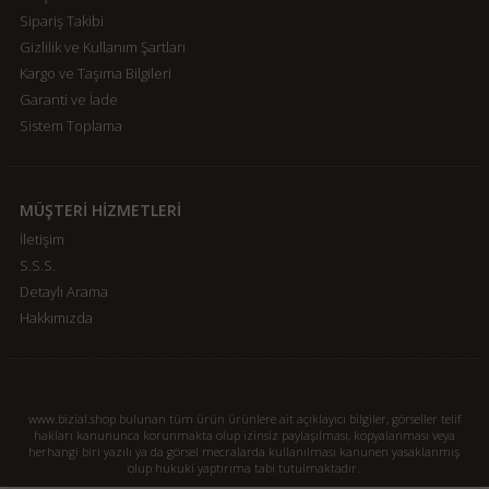
Sipariş Takibi
Gizlilik ve Kullanım Şartları
Kargo ve Taşıma Bilgileri
Garanti ve İade
Sistem Toplama
MÜŞTERİ HİZMETLERİ
İletişim
S.S.S.
Detaylı Arama
Hakkımızda
www.bizial.shop bulunan tüm ürün ürünlere ait açıklayıcı bilgiler, görseller telif
hakları kanununca korunmakta olup izinsiz paylaşılması, kopyalanması veya
herhangi biri yazılı ya da görsel mecralarda kullanılması kanunen yasaklanmış
olup hukuki yaptırıma tabi tutulmaktadır.