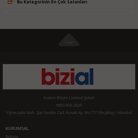
Bu Kategorinin En Çok Satanları
Avalon Bilişim Limited Şirketi
0850 850 2820
Vişnezade Mah. Şair Nedim Cad. Konak Ap. No:77/1 Beşiktaş - İstanbul
KURUMSAL
İletişim