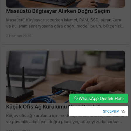
Masaüstü Bilgisayar Alırken Doğru Seçim
Masaüstü bilgisayar seçerken işlemci, RAM, SSD, ekran kartı
ve kullanım senaryosuna göre doğru modeli bulun, bütçenizi
boşa harcamayın.
2 Haziran 2026
WhatsApp Destek Hattı
Küçük Ofis Ağ Kurulumu Nasıl Yapılır?
ShopPHP
| v5
Küçük ofis ağ kurulumu için modem, router, switch, kablolama
ve güvenlik adımlarını doğru planlayın, bütçeyi zorlamadan
verim alın.