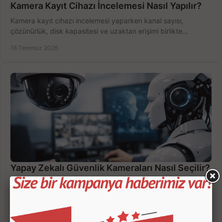
Kamera Kayıt Cihazı İncelemesi Nasıl Yapılır?
Kamera kayıt cihazı incelemesi yaparken kanal sayısı,
çözünürlük, disk kapasitesi ve uzaktan erişimi birlikte
değerlendirin; bütçenizi doğru yönetin.
16 Temmuz 2026
Yapay Zekalı Güvenlik Kameraları Nasıl Seçilir?
Yapay zekalı güvenlik kameraları; insan, araç ve hareket
ayrımıyla daha az yanlış uyarı sunar. Ev ve iş yeriniz için doğru
modeli, fiyatı karşılaştırın.
14 Temmuz 2026