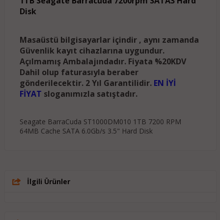
1TB Seagate Barracuda 7200rpm SATA3 Hard
Disk
Masaüstü bilgisayarlar içindir , aynı zamanda
Güvenlik kayıt cihazlarına uygundur.
Açılmamış Ambalajındadır. Fiyata %20KDV
Dahil olup faturasıyla beraber
gönderilecektir. 2 Yıl Garantilidir.
EN İYİ
FİYAT
sloganımızla satıştadır.
Seagate BarraCuda ST1000DM010 1TB 7200 RPM
64MB Cache SATA 6.0Gb/s 3.5" Hard Disk
İlgili Ürünler