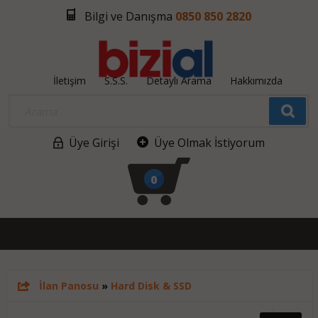
Bilgi ve Danışma
0850 850 2820
İletişim
S.S.S.
Detaylı Arama
Hakkımızda
Üye Girişi
Üye Olmak İstiyorum
0
İlan Panosu
»
Hard Disk & SSD