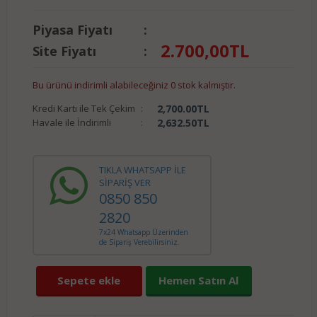
Piyasa Fiyatı
:
2.700,00
TL
Site Fiyatı
:
Bu ürünü indirimli alabileceğiniz 0 stok kalmıştır.
Kredi Kartı ile Tek Çekim
:
2,700.00
TL
Havale ile İndirimli
:
2,632.50
TL
TIKLA WHATSAPP İLE
SİPARİŞ VER
0850 850
2820
7x24 Whatsapp Üzerinden
de Sipariş Verebilirsiniz.
Sepete ekle
Hemen Satın Al