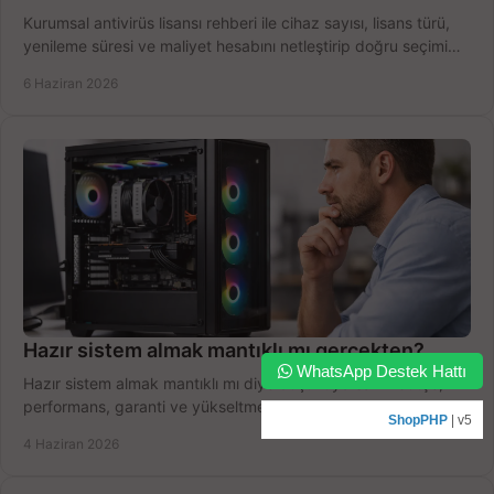
Kurumsal antivirüs lisansı rehberi ile cihaz sayısı, lisans türü,
yenileme süresi ve maliyet hesabını netleştirip doğru seçimi
yapın.
6 Haziran 2026
Hazır sistem almak mantıklı mı gerçekten?
WhatsApp Destek Hattı
Hazır sistem almak mantıklı mı diye düşünüyorsanız bütçe,
performans, garanti ve yükseltme payını birlikte değerlendirin,
ShopPHP
| v5
doğru seçin.
4 Haziran 2026