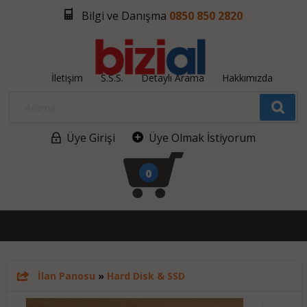
Bilgi ve Danışma
0850 850 2820
İletişim
S.S.S.
Detaylı Arama
Hakkımızda
Üye Girişi
Üye Olmak İstiyorum
0
İlan Panosu
»
Hard Disk & SSD