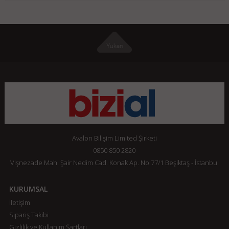
Avalon Bilişim Limited Şirketi
0850 850 2820
Vişnezade Mah. Şair Nedim Cad. Konak Ap. No:77/1 Beşiktaş - İstanbul
KURUMSAL
İletişim
Sipariş Takibi
Gizlilik ve Kullanım Şartları