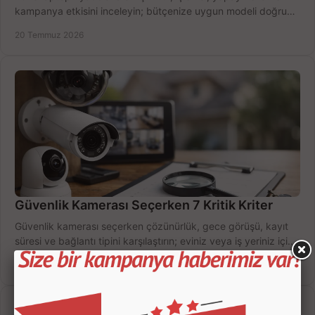
kampanya etkisini inceleyin; bütçenize uygun modeli doğru
zamanda seçmenin yollarını görün.
20 Temmuz 2026
Güvenlik Kamerası Seçerken 7 Kritik Kriter
Güvenlik kamerası seçerken çözünürlük, gece görüşü, kayıt
süresi ve bağlantı tipini karşılaştırın; eviniz veya iş yeriniz için
doğru sistemi hemen seçin.
18 Temmuz 2026