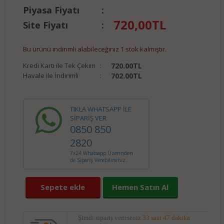
Piyasa Fiyatı
:
720,00
TL
Site Fiyatı
:
Bu ürünü indirimli alabileceğiniz 1 stok kalmıştır.
Kredi Kartı ile Tek Çekim
:
720.00
TL
Havale ile İndirimli
:
702.00
TL
TIKLA WHATSAPP İLE
SİPARİŞ VER
0850 850
2820
7x24 Whatsapp Üzerinden
de Sipariş Verebilirsiniz.
Sepete ekle
Hemen Satın Al
Şimdi sipariş verirseniz
33 saat 47 dakika