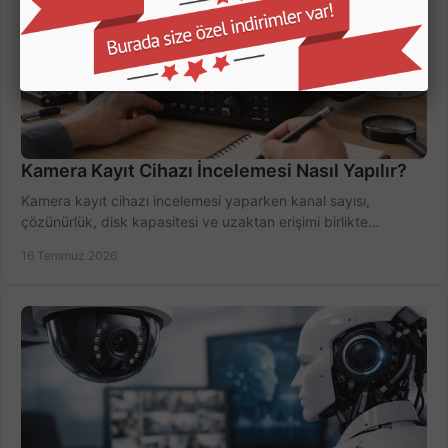
Kamera Kayıt Cihazı İncelemesi Nasıl Yapılır?
Kamera kayıt cihazı incelemesi yaparken kanal sayısı,
çözünürlük, disk kapasitesi ve uzaktan erişimi birlikte
değerlendirin; bütçenizi doğru yönetin.
16 Temmuz 2026