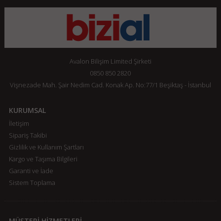
Avalon Bilişim Limited Şirketi
0850 850 2820
Vişnezade Mah. Şair Nedim Cad. Konak Ap. No:77/1 Beşiktaş - İstanbul
KURUMSAL
İletişim
Sipariş Takibi
Gizlilik ve Kullanım Şartları
Kargo ve Taşıma Bilgileri
Garanti ve İade
Sistem Toplama
MÜŞTERİ HİZMETLERİ