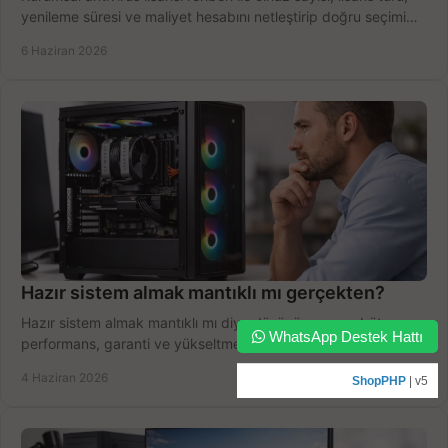
yenileme süresi ve maliyet hesabını netleştirip doğru seçimi
yapın.
6 Haziran 2026
Hazır sistem almak mantıklı mı gerçekten?
Hazır sistem almak mantıklı mı diye düşünüyorsanız bütçe,
WhatsApp Destek Hattı
performans, garanti ve yükseltme payını birlikte değerlendirin,
doğru seçin.
4 Haziran 2026
ShopPHP
| v5