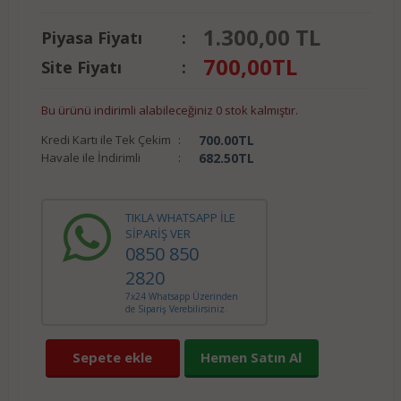
1.300,00 TL
Piyasa Fiyatı
:
700,00
TL
Site Fiyatı
:
Bu ürünü indirimli alabileceğiniz 0 stok kalmıştır.
Kredi Kartı ile Tek Çekim
:
700.00
TL
Havale ile İndirimli
:
682.50
TL
TIKLA WHATSAPP İLE
SİPARİŞ VER
0850 850
2820
7x24 Whatsapp Üzerinden
de Sipariş Verebilirsiniz.
Sepete ekle
Hemen Satın Al