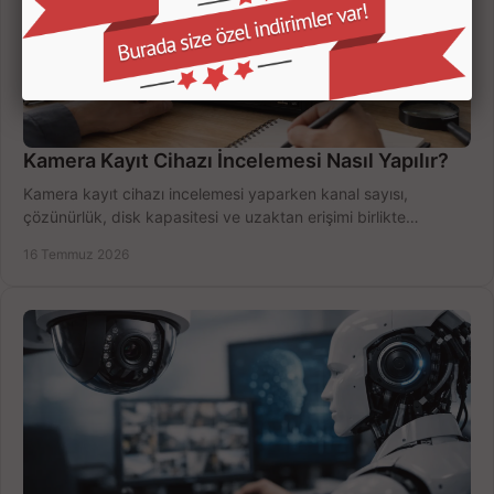
Kamera Kayıt Cihazı İncelemesi Nasıl Yapılır?
Kamera kayıt cihazı incelemesi yaparken kanal sayısı,
çözünürlük, disk kapasitesi ve uzaktan erişimi birlikte
değerlendirin; bütçenizi doğru yönetin.
16 Temmuz 2026