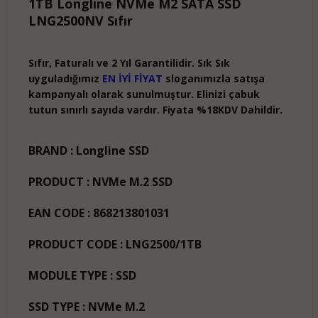
1TB Longline NVMe M2 SATA SSD
LNG2500NV Sıfır
Sıfır, Faturalı ve 2 Yıl Garantilidir. Sık Sık
uyguladığımız
EN İYİ FİYAT
sloganımızla satışa
kampanyalı olarak sunulmuştur. Elinizi çabuk
tutun sınırlı sayıda vardır. Fiyata %18KDV Dahildir.
BRAND :
Longline SSD
PRODUCT :
NVMe M.2 SSD
EAN CODE :
868213801031
PRODUCT CODE :
LNG2500/1TB
MODULE TYPE :
SSD
SSD TYPE :
NVMe M.2