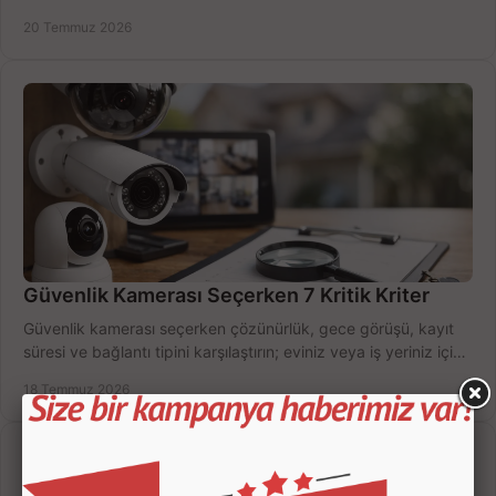
zamanda seçmenin yollarını görün.
20 Temmuz 2026
Güvenlik Kamerası Seçerken 7 Kritik Kriter
Güvenlik kamerası seçerken çözünürlük, gece görüşü, kayıt
süresi ve bağlantı tipini karşılaştırın; eviniz veya iş yeriniz için
doğru sistemi hemen seçin.
18 Temmuz 2026