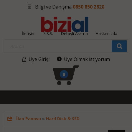
Bilgi ve Danışma
0850 850 2820
İletişim
S.S.S.
Detaylı Arama
Hakkımızda
Üye Girişi
Üye Olmak İstiyorum
0
İlan Panosu
»
Hard Disk & SSD