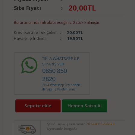
20,00
TL
Site Fiyatı
:
Bu ürünü indirimli alabileceğiniz 0 stok kalmıştır.
Kredi Kartı ile Tek Çekim
:
20.00
TL
Havale ile İndirimli
:
19.50
TL
TIKLA WHATSAPP İLE
SİPARİŞ VER
0850 850
2820
7x24 Whatsapp Üzerinden
de Sipariş Verebilirsiniz.
Sepete ekle
Hemen Satın Al
Şimdi sipariş verirseniz
76 saat 05 dakika
içerisinde kargoda.