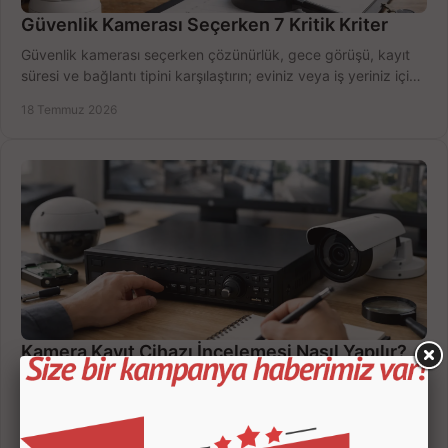
Güvenlik Kamerası Seçerken 7 Kritik Kriter
Güvenlik kamerası seçerken çözünürlük, gece görüşü, kayıt
süresi ve bağlantı tipini karşılaştırın; eviniz veya iş yeriniz için
doğru sistemi hemen seçin.
18 Temmuz 2026
Kamera Kayıt Cihazı İncelemesi Nasıl Yapılır?
Kamera kayıt cihazı incelemesi yaparken kanal sayısı,
çözünürlük, disk kapasitesi ve uzaktan erişimi birlikte
değerlendirin; bütçenizi doğru yönetin.
16 Temmuz 2026