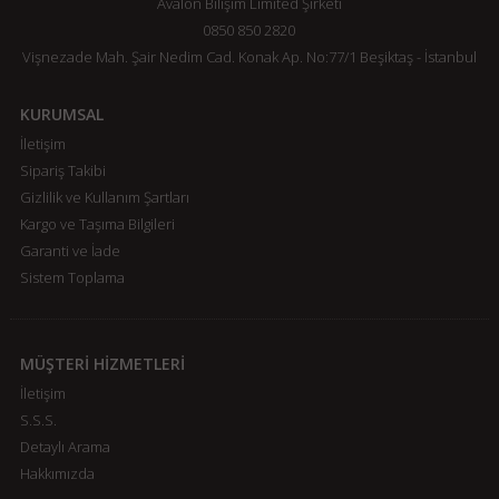
Avalon Bilişim Limited Şirketi
0850 850 2820
Vişnezade Mah. Şair Nedim Cad. Konak Ap. No:77/1 Beşiktaş - İstanbul
KURUMSAL
İletişim
Sipariş Takibi
Gizlilik ve Kullanım Şartları
Kargo ve Taşıma Bilgileri
Garanti ve İade
Sistem Toplama
MÜŞTERİ HİZMETLERİ
İletişim
S.S.S.
Detaylı Arama
Hakkımızda