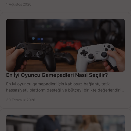
Outlook'u güvenle hemen etkinleştirin.
1 Ağustos 2026
En İyi Oyuncu Gamepadleri Nasıl Seçilir?
En iyi oyuncu gamepadleri için kablosuz bağlantı, tetik
hassasiyeti, platform desteği ve bütçeyi birlikte değerlendirin;
doğru modeli kolayca seçin.
30 Temmuz 2026