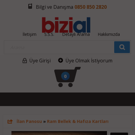
Bilgi ve Danışma
0850 850 2820
İletişim
S.S.S.
Detaylı Arama
Hakkımızda
Üye Girişi
Üye Olmak İstiyorum
0
İlan Panosu
»
Ram Bellek & Hafıza Kartları