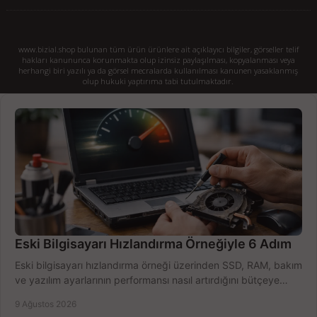
www.bizial.shop bulunan tüm ürün ürünlere ait açıklayıcı bilgiler, görseller telif
hakları kanununca korunmakta olup izinsiz paylaşılması, kopyalanması veya
herhangi biri yazılı ya da görsel mecralarda kullanılması kanunen yasaklanmış
olup hukuki yaptırıma tabi tutulmaktadır.
Eski Bilgisayarı Hızlandırma Örneğiyle 6 Adım
Eski bilgisayarı hızlandırma örneği üzerinden SSD, RAM, bakım
ve yazılım ayarlarının performansı nasıl artırdığını bütçeye
göre öğrenin ve karar verin.
9 Ağustos 2026