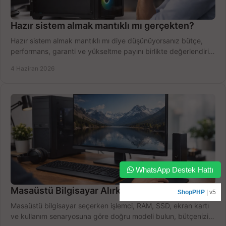
Hazır sistem almak mantıklı mı gerçekten?
Hazır sistem almak mantıklı mı diye düşünüyorsanız bütçe,
performans, garanti ve yükseltme payını birlikte değerlendirin,
doğru seçin.
4 Haziran 2026
WhatsApp Destek Hattı
Masaüstü Bilgisayar Alırken Doğru Seçim
ShopPHP
| v5
Masaüstü bilgisayar seçerken işlemci, RAM, SSD, ekran kartı
ve kullanım senaryosuna göre doğru modeli bulun, bütçenizi