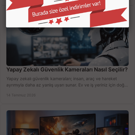
Yapay Zekalı Güvenlik Kameraları Nasıl Seçilir?
Yapay zekalı güvenlik kameraları; insan, araç ve hareket
ayrımıyla daha az yanlış uyarı sunar. Ev ve iş yeriniz için doğru
modeli, fiyatı karşılaştırın.
14 Temmuz 2026