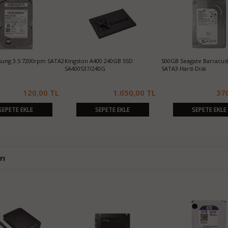
ung 3.5 7200rpm SATA2
Kingston A400 240GB SSD
500GB Seagate Barracu
SA400S37/240G
SATA3 Hard-Disk
120,00 TL
1.050,00 TL
37
SEPETE EKLE
SEPETE EKLE
SEPETE EKLE
rı