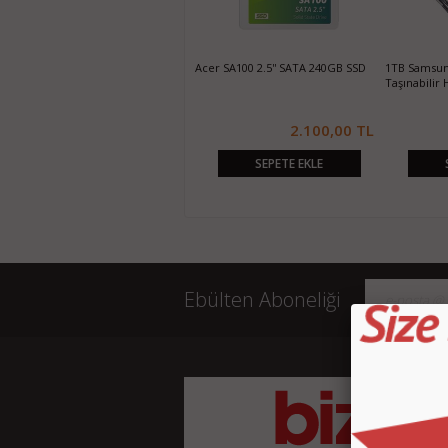
500GB WD Elements 2.5" USB 3.0
Acer SA100 2.5'' SATA 240GB SSD
1TB Samsung
Taşınabilir Harddisk
Taşınabilir 
1.250,00 TL
2.100,00 TL
SEPETE EKLE
SEPETE EKLE
Ebülten Aboneliği