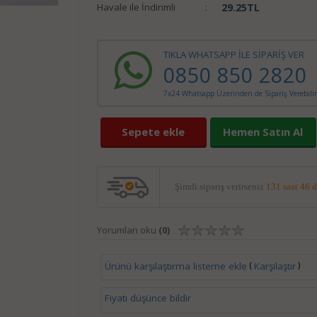
Havale ile İndirimli
:
29.25
TL
TIKLA WHATSAPP İLE SİPARİŞ VER
0850 850 2820
7x24 Whatsapp Üzerinden de Sipariş Verebilir
Sepete ekle
Hemen Satın Al
Şimdi sipariş verirseniz
131 saat 46 
Yorumları oku
(0)
(
)
Ürünü karşılaştırma listeme ekle
Karşılaştır
Fiyatı düşünce bildir