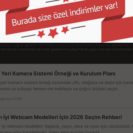
Gizlilik ve Kullanım Şartları
De
Kargo ve Taşıma Bilgileri
H
Garanti ve İade
Sistem Toplama
77/1 Beşiktaş - İstanbul
klayıcı bilgiler, görseller telif hakları kanununca korunmakta olup izinsiz paylaşılması, k
mecralarda kullanılması kanunen yasaklanmış olup hukuki yaptırıma tabi tutulmaktadır
ş Yeri Kamera Sistemi Örneği ve Kurulum Planı
 yeri kamera sistemi örneği üzerinden ofis, mağaza ve depo için kamer
resini ve bütçeyi hemen net belirleyin ve doğru ürünleri seçin.
Ağustos 2026
n İyi Webcam Modelleri İçin 2026 Seçim Rehberi
 iyi webcam modelleri; toplantı, yayın, ders ve oyun için çözünürlük, 
tçeye göre karşılaştırıldı. Satın alma ipuçları burada.