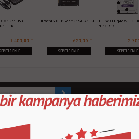
 M3 2.5" USB 3.0
Hiitachi 500GB Rapit 23 SATA3 SSD
1TB WD Purple WD10PU
Harddisk
Hard Disk
1.400,00 TL
620,00 TL
2.70
SEPETE EKLE
SEPETE EKLE
SEPETE EKLE
KURUMSAL
M
İletişim
İl
Sipariş Takibi
S.