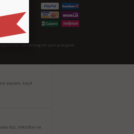
taylı Arama
akkımızda
opyalanması veya herhangi biri yazılı ya da görsel
.
a sayısını, kayıt
kare hızı, mikrofon ve