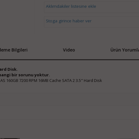
Aklımdakiler listesine ekle
Stoga girince haber ver
eme Bilgileri
Video
Ürün Yorumla
rd Disk.
rhangi bir sorunu yoktur.
AS 160GB 7200 RPM 16MB Cache SATA 2 3.5" Hard Disk