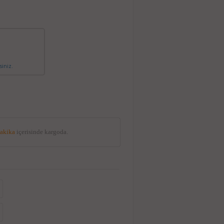
siniz.
dakika
içerisinde kargoda.