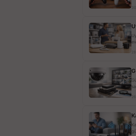
30
U
Uy
ev
28
G
Gü
sa
26
K
Ka
gü