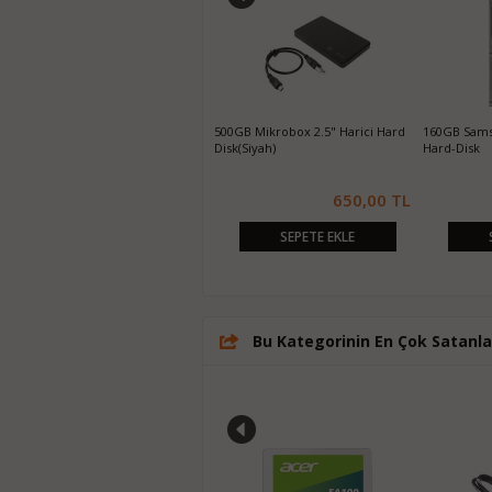
250GB Samsung 860 EVO SATA3
500GB Mikrobox 2.5" Harici Hard
160GB Sams
SSD
Disk(Siyah)
Hard-Disk
1.550,00 TL
650,00 TL
SEPETE EKLE
SEPETE EKLE
Bu Kategorinin En Çok Satanla