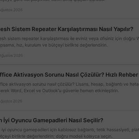
Ağustos 2026
esh Sistem Repeater Karşılaştırması Nasıl Yapılır?
sh sistem repeater karşılaştırması ile eviniz veya ofisiniz için doğru
psama, hız, kurulum ve bütçeyi birlikte değerlendirin.
Ağustos 2026
ffice Aktivasyon Sorunu Nasıl Çözülür? Hızlı Rehber
fice aktivasyon sorunu nasıl çözülür? Lisans, hesap, bağlantı ve hata 
erek Word, Excel ve Outlook'u güvenle hemen etkinleştirin.
Ağustos 2026
n İyi Oyuncu Gamepadleri Nasıl Seçilir?
 iyi oyuncu gamepadleri için kablosuz bağlantı, tetik hassasiyeti, pl
tçeyi birlikte değerlendirin; doğru modeli kolayca seçin.