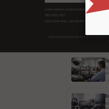
Avalon Bilişim Limited Şirketi
0850 850 2820
Vişnezade Mah. Şair Nedim Cad. Konak Ap. No:
www.bizial.shop bulunan tüm ürün ürünlere ait açı
İ
İş
sü
7 
E
En
bü