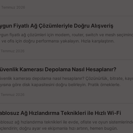
 Temmuz 2026
ygun Fiyatlı Ağ Çözümleriyle Doğru Alışveriş
gun fiyatlı ağ çözümleri için modem, router, switch ve mesh seçimin
 ve ofis için doğru performansı yakalayın. Hızla karşılaştırın.
 Temmuz 2026
üvenlik Kamerası Depolama Nasıl Hesaplanır?
venlik kamerası depolama nasıl hesaplanır? Çözünürlük, bitrate, kay
yısına göre disk kapasitesini doğru belirleyin. Pratik örneklerle.
 Temmuz 2026
ablosuz Ağ Hızlandırma Teknikleri ile Hızlı Wi-Fi
blosuz ağ hızlandırma teknikleri ile evde, ofiste ve oyun sistemlerinde
çlendirin; doğru ayar ve ekipmanla hızı artırın, hemen bugün.