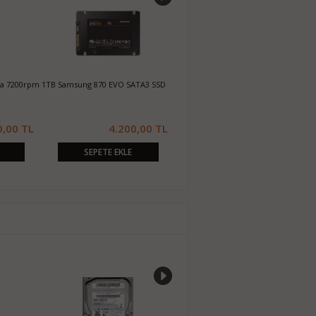
da 7200rpm
1TB Samsung 870 EVO SATA3 SSD
256GB Sandisk X300s 2.5 SATA3 SSD
1
S
0,00 TL
4.200,00 TL
1.050,00 TL
SEPETE EKLE
SEPETE EKLE