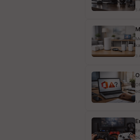
5 
M
Me
ka
3 
O
Of
ed
1 
E
En
bü