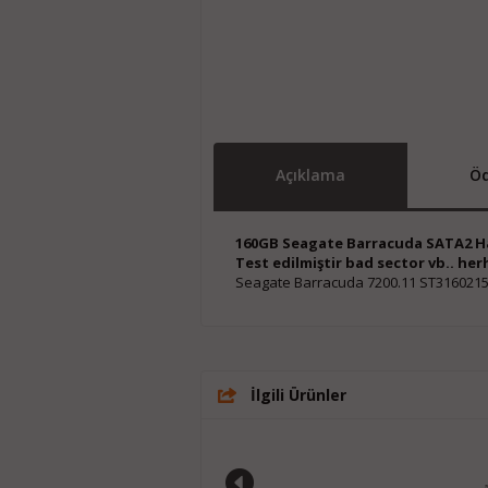
Açıklama
Öd
160GB Seagate Barracuda SATA2 Ha
Test edilmiştir bad sector vb.. he
Seagate Barracuda 7200.11 ST3160215
İlgili Ürünler