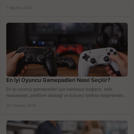
Outlook'u güvenle hemen etkinleştirin.
1 Ağustos 2026
En İyi Oyuncu Gamepadleri Nasıl Seçilir?
En iyi oyuncu gamepadleri için kablosuz bağlantı, tetik
hassasiyeti, platform desteği ve bütçeyi birlikte değerlendirin;
doğru modeli kolayca seçin.
30 Temmuz 2026