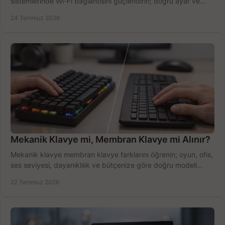
sistemlerinde Wi-Fi bağlantısını güçlendirin; doğru ayar ve
ekipmanla hızı artırın, hemen bugün.
24 Temmuz 2026
Mekanik Klavye mi, Membran Klavye mi Alınır?
Mekanik klavye membran klavye farklarını öğrenin; oyun, ofis,
ses seviyesi, dayanıklılık ve bütçenize göre doğru modeli
hızlıca seçin ve satın alın.
22 Temmuz 2026