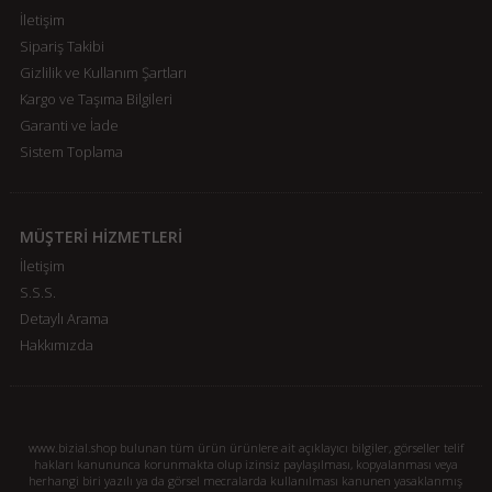
İletişim
Sipariş Takibi
Gizlilik ve Kullanım Şartları
Kargo ve Taşıma Bilgileri
Garanti ve İade
Sistem Toplama
MÜŞTERİ HİZMETLERİ
İletişim
S.S.S.
Detaylı Arama
Hakkımızda
www.bizial.shop bulunan tüm ürün ürünlere ait açıklayıcı bilgiler, görseller telif
hakları kanununca korunmakta olup izinsiz paylaşılması, kopyalanması veya
herhangi biri yazılı ya da görsel mecralarda kullanılması kanunen yasaklanmış