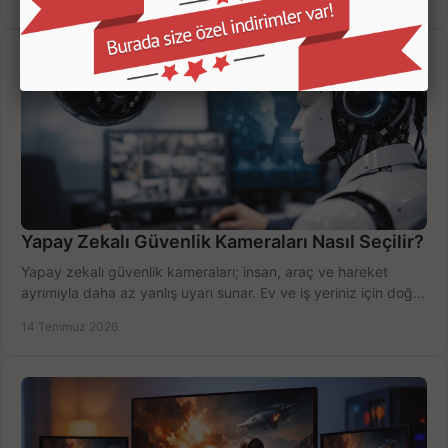
Yapay Zekalı Güvenlik Kameraları Nasıl Seçilir?
Yapay zekalı güvenlik kameraları; insan, araç ve hareket
ayrımıyla daha az yanlış uyarı sunar. Ev ve iş yeriniz için doğru
modeli, fiyatı karşılaştırın.
14 Temmuz 2026