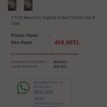
1.5TB Western Digital Green SATA2 Hard
Disk
Piyasa Fiyatı
:
450,00
TL
Site Fiyatı
:
Bu ürünü indirimli alabileceğiniz 0 stok kalmıştır.
Kredi Kartı ile Tek Çekim
:
450.00
TL
Havale ile İndirimli
:
438.75
TL
TIKLA WHATSAPP İLE
SİPARİŞ VER
0850 850
2820
7x24 Whatsapp Üzerinden
de Sipariş Verebilirsiniz.