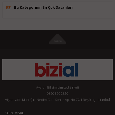
Bu Kategorinin En Çok Satanları
Avalon Bilişim Limited Şirketi
0850 850 2820
Vişnezade Mah. Şair Nedim Cad. Konak Ap. No:77/1 Beşiktaş - İstanbul
KURUMSAL