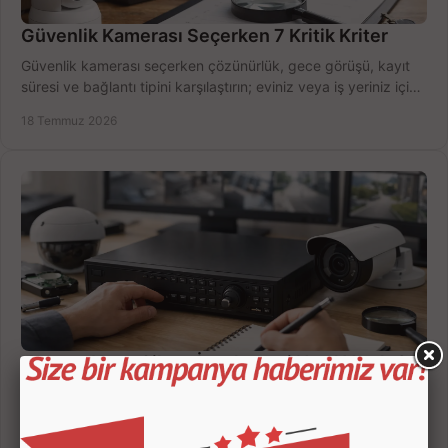
Güvenlik Kamerası Seçerken 7 Kritik Kriter
Güvenlik kamerası seçerken çözünürlük, gece görüşü, kayıt
süresi ve bağlantı tipini karşılaştırın; eviniz veya iş yeriniz için
doğru sistemi hemen seçin.
18 Temmuz 2026
Kamera Kayıt Cihazı İncelemesi Nasıl Yapılır?
Kamera kayıt cihazı incelemesi yaparken kanal sayısı,
çözünürlük, disk kapasitesi ve uzaktan erişimi birlikte
değerlendirin; bütçenizi doğru yönetin.
16 Temmuz 2026