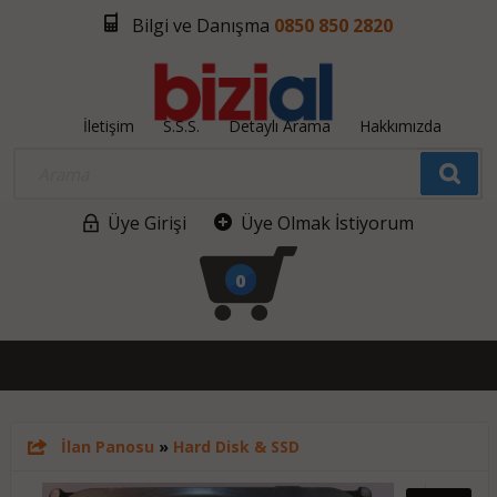
Bilgi ve Danışma
0850 850 2820
İletişim
S.S.S.
Detaylı Arama
Hakkımızda
Üye Girişi
Üye Olmak İstiyorum
0
İlan Panosu
»
Hard Disk & SSD