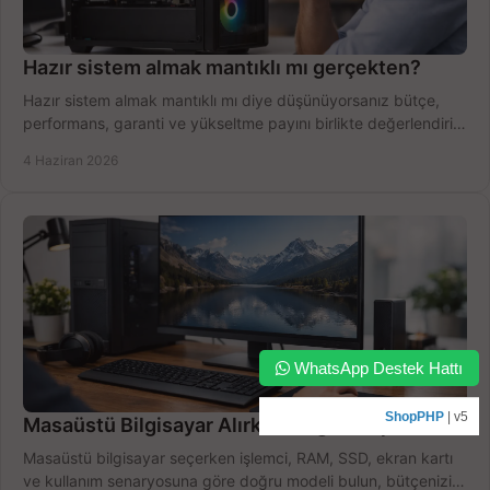
Hazır sistem almak mantıklı mı gerçekten?
Hazır sistem almak mantıklı mı diye düşünüyorsanız bütçe,
performans, garanti ve yükseltme payını birlikte değerlendirin,
doğru seçin.
4 Haziran 2026
WhatsApp Destek Hattı
ShopPHP
| v5
Masaüstü Bilgisayar Alırken Doğru Seçim
Masaüstü bilgisayar seçerken işlemci, RAM, SSD, ekran kartı
ve kullanım senaryosuna göre doğru modeli bulun, bütçenizi